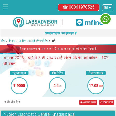
☰
☎ 08061970525
हिंदी ▼
|
लैब्सएडवाइजर अब एम्फाइन है
होम
टेस्ट्स
3 टी एमआरआई स्कैन पेरिनेम
ठाणे
लैब्सएडवाइजर ने अब तक 10 लाख कस्टमर्स को सर्विस दिया है
अगस्त 2026 -
ठाणे में 3 टी एमआरआई स्कैन पेरिनेम
की कीमत - 10%
की बचत
न्यूनतम मूल्य
शीर्ष रेटिंग
निकटतम लैब
₹ 9000
4.4
17.08
/5
किमी
➜ लैब और टेस्ट
◉ आपका स्थान
↺ टेस्ट बदले
Nutech Diagnostic Centre, Khadakpada