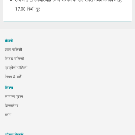
ठाणे में 3 टी एमआरआई स्कैन पेरिनेम के लिए सबसे नजदीक लैब मात्र
17.08 किमी दूर
कंपनी
डाटा पालिसी
रिफंड पॉलिसी
प्राइवेसी पॉलिसी
नियम & शर्तें
लिंक्स
सामान्य प्रश्न
डिस्क्लेमर
ब्लॉग
सोशल नेटवर्क