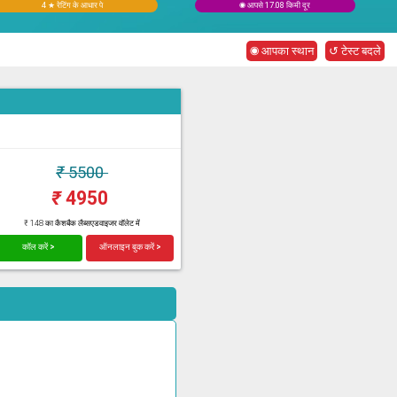
4 ★ रेटिंग के आधार पे
◉ आपसे 17.08 किमी दूर
◉ आपका स्थान
↺ टेस्ट बदले
₹
5500
₹
4950
₹ 148 का कैशबैक लैब्सएडवाइजर वॉलेट में
कॉल करें >
ऑनलाइन बुक करें >