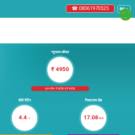
☎ 08061970525
हिंदी ▼
न्यूनतम कीमत
₹ 4950
मूल्य सीमा: ₹ 4950 से ₹ 4950
शीर्ष रेटिंग
निकटतम लैब
4.4
17.08
/5
किमी