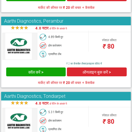
मार्केट की कीमत पर
₹ 20
की बचत + कैशबैक
Aarthi Diagnostics, Perambur
★
★
★
★
★
4.0 स्टार
4 रेटिंग के आधार पे
4.89 किमी दूर
स्पेशल कीमत
₹
80
होम कलेक्शन
प्रमाणित लैब
₹ 2 का कैशबैक लैब्सएडवाइजर वॉलेट में
कॉल करें >
ऑनलाइन बुक करें >
मार्केट की कीमत पर
₹ 20
की बचत + कैशबैक
Aarthi Diagnostics, Tondiarpet
★
★
★
★
★
4.0 स्टार
4 रेटिंग के आधार पे
5.31 किमी दूर
स्पेशल कीमत
₹
80
होम कलेक्शन
प्रमाणित लैब