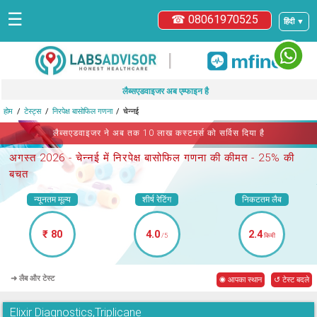
☰
☎ 08061970525
हिंदी ▼
|
लैब्सएडवाइजर अब एम्फाइन है
होम
टेस्ट्स
निरपेक्ष बासोफिल गणना
चेन्नई
लैब्सएडवाइजर ने अब तक 10 लाख कस्टमर्स को सर्विस दिया है
अगस्त 2026 -
चेन्नई में निरपेक्ष बासोफिल गणना
की कीमत - 25% की
बचत
न्यूनतम मूल्य
शीर्ष रेटिंग
निकटतम लैब
₹ 80
4.0
2.4
/5
किमी
➜ लैब और टेस्ट
◉ आपका स्थान
↺ टेस्ट बदले
Elixir Diagnostics,Triplicane