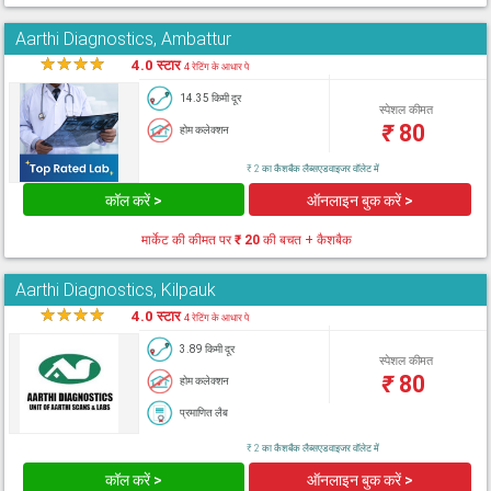
Aarthi Diagnostics, Ambattur
★
★
★
★
★
4.0 स्टार
4 रेटिंग के आधार पे
14.35 किमी दूर
स्पेशल कीमत
₹
80
होम कलेक्शन
₹ 2 का कैशबैक लैब्सएडवाइजर वॉलेट में
कॉल करें >
ऑनलाइन बुक करें >
मार्केट की कीमत पर
₹ 20
की बचत + कैशबैक
Aarthi Diagnostics, Kilpauk
★
★
★
★
★
4.0 स्टार
4 रेटिंग के आधार पे
3.89 किमी दूर
स्पेशल कीमत
₹
80
होम कलेक्शन
प्रमाणित लैब
₹ 2 का कैशबैक लैब्सएडवाइजर वॉलेट में
कॉल करें >
ऑनलाइन बुक करें >