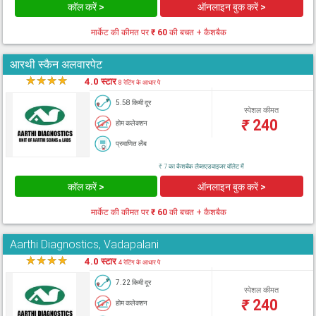
कॉल करें >
ऑनलाइन बुक करें >
मार्केट की कीमत पर
₹ 60
की बचत + कैशबैक
आरथी स्कैन अलवारपेट
★
★
★
★
★
4.0 स्टार
8 रेटिंग के आधार पे
5.58 किमी दूर
स्पेशल कीमत
₹
240
होम कलेक्शन
प्रमाणित लैब
₹ 7 का कैशबैक लैब्सएडवाइजर वॉलेट में
कॉल करें >
ऑनलाइन बुक करें >
मार्केट की कीमत पर
₹ 60
की बचत + कैशबैक
Aarthi Diagnostics, Vadapalani
★
★
★
★
★
4.0 स्टार
4 रेटिंग के आधार पे
7.22 किमी दूर
स्पेशल कीमत
₹
240
होम कलेक्शन