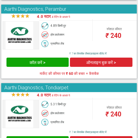
Aarthi Diagnostics, Perambur
★
★
★
★
★
4.0 स्टार
4 रेटिंग के आधार पे
4.89 किमी दूर
स्पेशल कीमत
₹
240
होम कलेक्शन
प्रमाणित लैब
₹ 7 का कैशबैक लैब्सएडवाइजर वॉलेट में
कॉल करें >
ऑनलाइन बुक करें >
मार्केट की कीमत पर
₹ 60
की बचत + कैशबैक
Aarthi Diagnostics, Tondiarpet
★
★
★
★
★
4.0 स्टार
4 रेटिंग के आधार पे
5.31 किमी दूर
स्पेशल कीमत
₹
240
होम कलेक्शन
प्रमाणित लैब
₹ 7 का कैशबैक लैब्सएडवाइजर वॉलेट में