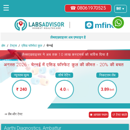
☰
☎ 08061970525
हिंदी ▼
|
लैब्सएडवाइजर अब एम्फाइन है
होम
टेस्ट्स
एसिड फॉस्फेट कुल
चेन्नई
लैब्सएडवाइजर ने अब तक 10 लाख कस्टमर्स को सर्विस दिया है
अगस्त 2026 -
चेन्नई में एसिड फॉस्फेट कुल
की कीमत - 20% की बचत
न्यूनतम मूल्य
शीर्ष रेटिंग
निकटतम लैब
₹ 240
4.0
3.89
/5
किमी
➜ लैब और टेस्ट
◉ आपका स्थान
↺ टेस्ट बदले
Aarthi Diagnostics, Ambattur