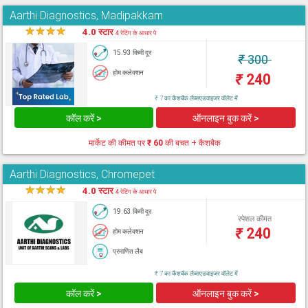
Aarthi Diagnostics, Madipakkam
★
★
★
★
★
4.0 स्टार
4 रेटिंग के आधार पे
15.93 किमी दूर
₹
300
होम कलेक्शन
₹
240
₹ 7 का कैशबैक लैब्सएडवाइजर वॉलेट में
कॉल करें >
ऑनलाइन बुक करें >
मार्केट की कीमत पर
₹ 60
की बचत + कैशबैक
Aarthi Diagnostics, Chromepet
★
★
★
★
★
4.0 स्टार
4 रेटिंग के आधार पे
19.63 किमी दूर
स्पेशल कीमत
₹
240
होम कलेक्शन
प्रमाणित लैब
₹ 7 का कैशबैक लैब्सएडवाइजर वॉलेट में
कॉल करें >
ऑनलाइन बुक करें >