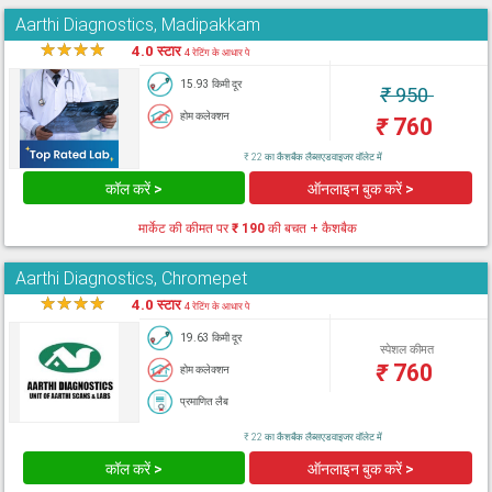
Aarthi Diagnostics, Madipakkam
★
★
★
★
★
4.0 स्टार
4 रेटिंग के आधार पे
15.93 किमी दूर
₹
950
होम कलेक्शन
₹
760
₹ 22 का कैशबैक लैब्सएडवाइजर वॉलेट में
कॉल करें >
ऑनलाइन बुक करें >
मार्केट की कीमत पर
₹ 190
की बचत + कैशबैक
Aarthi Diagnostics, Chromepet
★
★
★
★
★
4.0 स्टार
4 रेटिंग के आधार पे
19.63 किमी दूर
स्पेशल कीमत
₹
760
होम कलेक्शन
प्रमाणित लैब
₹ 22 का कैशबैक लैब्सएडवाइजर वॉलेट में
कॉल करें >
ऑनलाइन बुक करें >