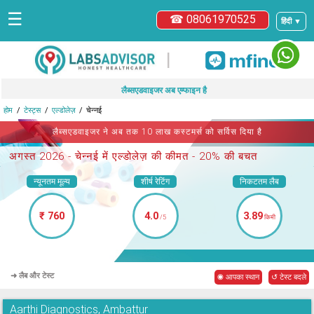
☰
☎ 08061970525
हिंदी ▼
|
लैब्सएडवाइजर अब एम्फाइन है
होम
टेस्ट्स
एल्डोलेज़
चेन्नई
लैब्सएडवाइजर ने अब तक 10 लाख कस्टमर्स को सर्विस दिया है
अगस्त 2026 -
चेन्नई में एल्डोलेज़
की कीमत - 20% की बचत
न्यूनतम मूल्य
शीर्ष रेटिंग
निकटतम लैब
₹ 760
4.0
3.89
/5
किमी
➜ लैब और टेस्ट
◉ आपका स्थान
↺ टेस्ट बदले
Aarthi Diagnostics, Ambattur