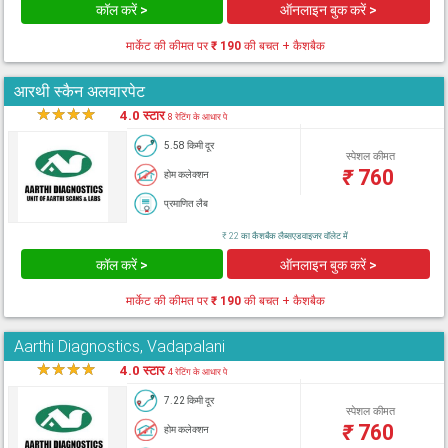
कॉल करें >
ऑनलाइन बुक करें >
मार्केट की कीमत पर
₹ 190
की बचत + कैशबैक
आरथी स्कैन अलवारपेट
★
★
★
★
★
4.0 स्टार
8 रेटिंग के आधार पे
5.58 किमी दूर
स्पेशल कीमत
₹
760
होम कलेक्शन
प्रमाणित लैब
₹ 22 का कैशबैक लैब्सएडवाइजर वॉलेट में
कॉल करें >
ऑनलाइन बुक करें >
मार्केट की कीमत पर
₹ 190
की बचत + कैशबैक
Aarthi Diagnostics, Vadapalani
★
★
★
★
★
4.0 स्टार
4 रेटिंग के आधार पे
7.22 किमी दूर
स्पेशल कीमत
₹
760
होम कलेक्शन