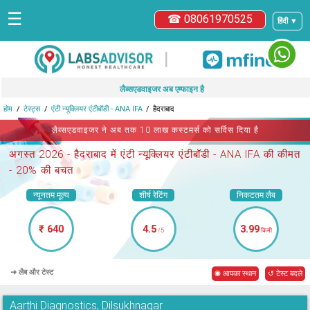
☰
☎ 08061970525
हिंदी ▼
|
लैब्सएडवाइजर अब एम्फाइन है
होम
टेस्ट्स
एंटी न्यूक्लियर एंटीबॉडी - ANA IFA
हैदराबाद
लैब्सएडवाइजर ने अब तक 10 लाख कस्टमर्स को सर्विस दिया है
अगस्त 2026 -
हैदराबाद में एंटी न्यूक्लियर एंटीबॉडी - ANA IFA
की कीमत
- 20% की बचत
न्यूनतम मूल्य
शीर्ष रेटिंग
निकटतम लैब
₹ 640
4.5
3.99
/5
किमी
➜ लैब और टेस्ट
◉ आपका स्थान
↺ टेस्ट बदले
Aarthi Diagnostics, Dilsukhnagar