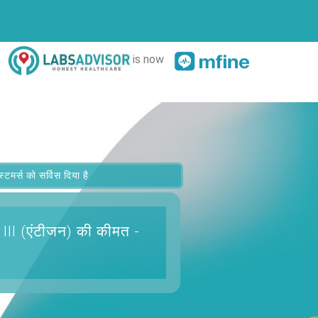
is now
र्स को सर्विस दिया है
िन III (एंटीजन)
की कीमत -