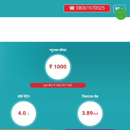
☎ 08061970525
हिंदी ▼
न्यूनतम कीमत
₹ 1000
मूल्य सीमा: ₹ 1000 से ₹ 1000
शीर्ष रेटिंग
निकटतम लैब
4.0
3.89
/5
किमी