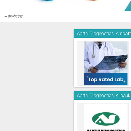
➜ लैब और टेस्ट
Aarthi Diagnostics, Ambatt
Aarthi Diagnostics, Kilpauk