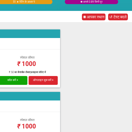
51 ★ रेटिंग के आधार पे
◉ आपसे 3.89 किमी दूर
◉ आपका स्थान
↺ टेस्ट बदले
स्पेशल कीमत
₹
1000
₹ 30 का कैशबैक लैब्सएडवाइजर वॉलेट में
कॉल करें >
ऑनलाइन बुक करें >
स्पेशल कीमत
₹
1000