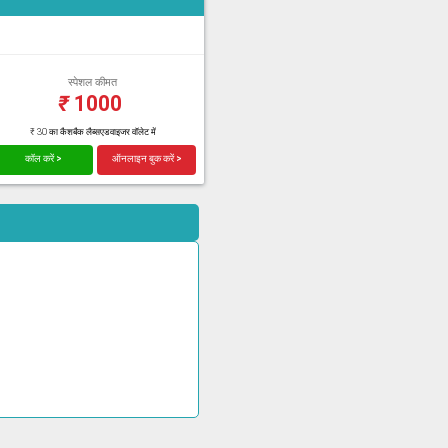
स्पेशल कीमत
₹
1000
₹ 30 का कैशबैक लैब्सएडवाइजर वॉलेट में
कॉल करें >
ऑनलाइन बुक करें >