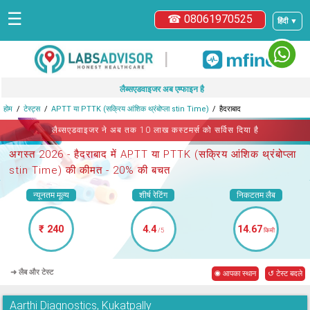
☰
☎ 08061970525
हिंदी ▼
|
लैब्सएडवाइजर अब एम्फाइन है
होम
टेस्ट्स
APTT या PTTK (सक्रिय आंशिक थ्रंबोप्ला stin Time)
हैदराबाद
लैब्सएडवाइजर ने अब तक 10 लाख कस्टमर्स को सर्विस दिया है
अगस्त 2026 -
हैदराबाद में APTT या PTTK (सक्रिय आंशिक थ्रंबोप्ला
stin Time)
की कीमत - 20% की बचत
न्यूनतम मूल्य
शीर्ष रेटिंग
निकटतम लैब
₹ 240
4.4
14.67
/5
किमी
➜ लैब और टेस्ट
◉ आपका स्थान
↺ टेस्ट बदले
Aarthi Diagnostics, Kukatpally