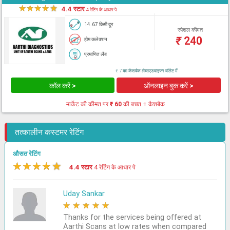
★
★
★
★
★
4.4 स्टार
4 रेटिंग के आधार पे
14.67 किमी दूर
स्पेशल कीमत
₹
240
होम कलेक्शन
प्रमाणित लैब
₹ 7 का कैशबैक लैब्सएडवाइजर वॉलेट में
कॉल करें >
ऑनलाइन बुक करें >
मार्केट की कीमत पर
₹ 60
की बचत + कैशबैक
तत्कालीन कस्टमर रेटिंग
औसत रेटिंग
★
★
★
★
★
4.4 स्टार
4 रेटिंग के आधार पे
Uday Sankar
★
★
★
★
★
Thanks for the services being offered at
Aarthi Scans at low rates when compared