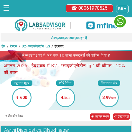
☰
☎ 08061970525
हिंदी ▼
|
लैब्सएडवाइजर अब एम्फाइन है
होम
टेस्ट्स
B2 - ग्लाइकोप्रोटीन IgG
हैदराबाद
लैब्सएडवाइजर ने अब तक 10 लाख कस्टमर्स को सर्विस दिया है
अगस्त 2026 -
हैदराबाद में B2 - ग्लाइकोप्रोटीन IgG
की कीमत - 20%
की बचत
न्यूनतम मूल्य
शीर्ष रेटिंग
निकटतम लैब
₹ 600
4.5
3.99
/5
किमी
➜ लैब और टेस्ट
◉ आपका स्थान
↺ टेस्ट बदले
Aarthi Diagnostics, Dilsukhnagar