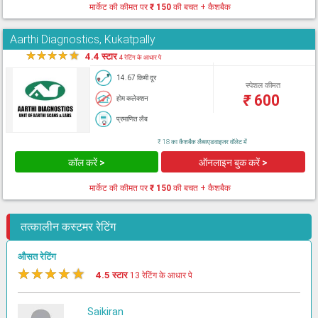
मार्केट की कीमत पर
₹ 150
की बचत + कैशबैक
Aarthi Diagnostics, Kukatpally
★
★
★
★
★
4.4 स्टार
4 रेटिंग के आधार पे
14.67 किमी दूर
स्पेशल कीमत
₹
600
होम कलेक्शन
प्रमाणित लैब
₹ 18 का कैशबैक लैब्सएडवाइजर वॉलेट में
कॉल करें >
ऑनलाइन बुक करें >
मार्केट की कीमत पर
₹ 150
की बचत + कैशबैक
तत्कालीन कस्टमर रेटिंग
औसत रेटिंग
★
★
★
★
★
4.5 स्टार
13 रेटिंग के आधार पे
Saikiran