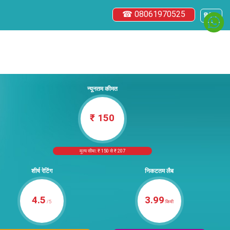
☎ 08061970525
हिंदी ▼
न्यूनतम कीमत
₹ 150
मूल्य सीमा: ₹ 150 से ₹ 207
शीर्ष रेटिंग
निकटतम लैब
4.5
3.99
/5
किमी