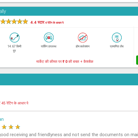
lly
★
★
★
★
★
4.4 स्टार
4 रेटिंग के आधार पे
14.67 किमी
पार्किंग उपलब्ध
होम कलेक्शन
प्रमाणित लैब
दूर
मार्केट की कीमत पर
₹ 0
की बचत + कैशबैक
र
45 रेटिंग के आधार पे
an
★
★
★
★
good receiving and friendlyness and not send the documents on mai