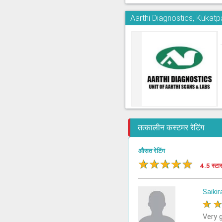
Aarthi Diagnostics, Kukatpa
तत्कालीन कस्टमर रेटिंग
औसत रेटिंग
★
★
★
★
★
4.5 स्टा
Saikir
★
Very 