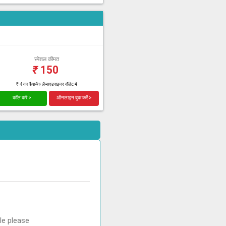
स्पेशल कीमत
₹
150
₹ 4 का कैशबैक लैब्सएडवाइजर वॉलेट में
कॉल करें >
ऑनलाइन बुक करें >
le please