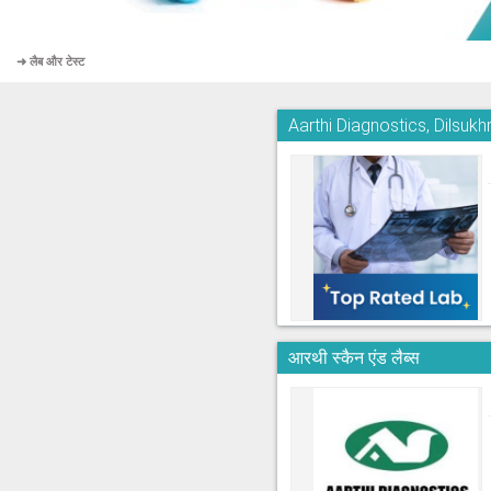
➜ लैब और टेस्ट
Aarthi Diagnostics, Dilsuk
आरथी स्कैन एंड लैब्स