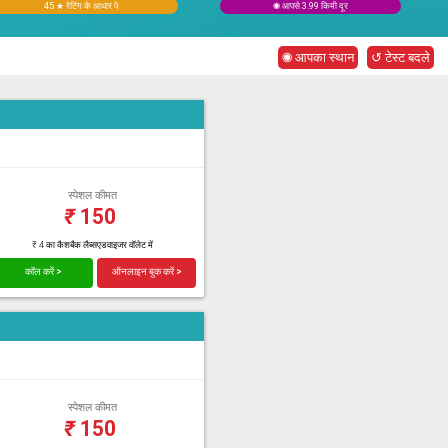
45 ★ रेटिंग के आधार पे
◉ आपसे 3.99 किमी दूर
◉ आपका स्थान
↺ टेस्ट बदले
स्पेशल कीमत
₹
150
₹ 4 का कैशबैक लैब्सएडवाइजर वॉलेट में
कॉल करें >
ऑनलाइन बुक करें >
स्पेशल कीमत
₹
150