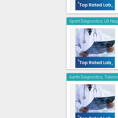
Sprint Diagnostics, LB Nag
Aarthi Diagnostics, Tolich