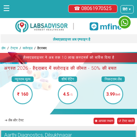
☰
☎ 08061970525
हिंदी ▼
|
लैब्सएडवाइजर अब एम्फाइन है
होम
टेस्ट्स
क्लोराइड
हैदराबाद
लैब्सएडवाइजर ने अब तक 10 लाख कस्टमर्स को सर्विस दिया है
अगस्त 2026 -
हैदराबाद में क्लोराइड
की कीमत - 50% की बचत
न्यूनतम मूल्य
शीर्ष रेटिंग
निकटतम लैब
₹ 160
4.5
3.99
/5
किमी
➜ लैब और टेस्ट
◉ आपका स्थान
↺ टेस्ट बदले
Aarthi Diagnostics, Dilsukhnagar