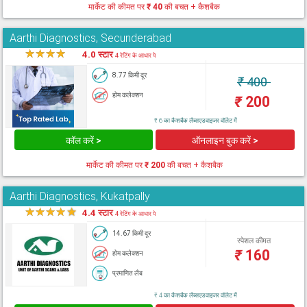
मार्केट की कीमत पर
₹ 40
की बचत + कैशबैक
Aarthi Diagnostics, Secunderabad
★
★
★
★
★
4.0 स्टार
4 रेटिंग के आधार पे
8.77 किमी दूर
₹
400
होम कलेक्शन
₹
200
₹ 6 का कैशबैक लैब्सएडवाइजर वॉलेट में
कॉल करें >
ऑनलाइन बुक करें >
मार्केट की कीमत पर
₹ 200
की बचत + कैशबैक
Aarthi Diagnostics, Kukatpally
★
★
★
★
★
4.4 स्टार
4 रेटिंग के आधार पे
14.67 किमी दूर
स्पेशल कीमत
₹
160
होम कलेक्शन
प्रमाणित लैब
₹ 4 का कैशबैक लैब्सएडवाइजर वॉलेट में