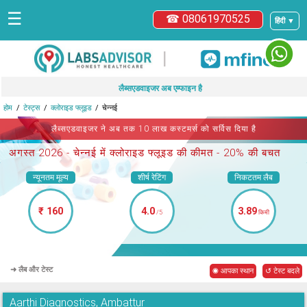
☰
☎ 08061970525
हिंदी ▼
|
लैब्सएडवाइजर अब एम्फाइन है
होम
टेस्ट्स
क्लोराइड फ्लूइड
चेन्नई
लैब्सएडवाइजर ने अब तक 10 लाख कस्टमर्स को सर्विस दिया है
अगस्त 2026 -
चेन्नई में क्लोराइड फ्लूइड
की कीमत - 20% की बचत
न्यूनतम मूल्य
शीर्ष रेटिंग
निकटतम लैब
₹ 160
4.0
3.89
/5
किमी
➜ लैब और टेस्ट
◉ आपका स्थान
↺ टेस्ट बदले
Aarthi Diagnostics, Ambattur