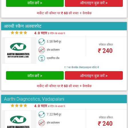
कॉल करें >
ऑनलाइन बुक करें >
मार्केट की कीमत पर
₹ 60
की बचत + कैशबैक
आरथी स्कैन अलवारपेट
★
★
★
★
★
4.0 स्टार
8 रेटिंग के आधार पे
5.58 किमी दूर
स्पेशल कीमत
₹
240
होम कलेक्शन
प्रमाणित लैब
₹ 7 का कैशबैक लैब्सएडवाइजर वॉलेट में
कॉल करें >
ऑनलाइन बुक करें >
मार्केट की कीमत पर
₹ 60
की बचत + कैशबैक
Aarthi Diagnostics, Vadapalani
★
★
★
★
★
4.0 स्टार
4 रेटिंग के आधार पे
7.22 किमी दूर
स्पेशल कीमत
₹
240
होम कलेक्शन