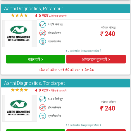
Aarthi Diagnostics, Perambur
★
★
★
★
★
4.0 स्टार
4 रेटिंग के आधार पे
4.89 किमी दूर
स्पेशल कीमत
₹
240
होम कलेक्शन
प्रमाणित लैब
₹ 7 का कैशबैक लैब्सएडवाइजर वॉलेट में
कॉल करें >
ऑनलाइन बुक करें >
मार्केट की कीमत पर
₹ 60
की बचत + कैशबैक
Aarthi Diagnostics, Tondiarpet
★
★
★
★
★
4.0 स्टार
4 रेटिंग के आधार पे
5.31 किमी दूर
स्पेशल कीमत
₹
240
होम कलेक्शन
प्रमाणित लैब
₹ 7 का कैशबैक लैब्सएडवाइजर वॉलेट में