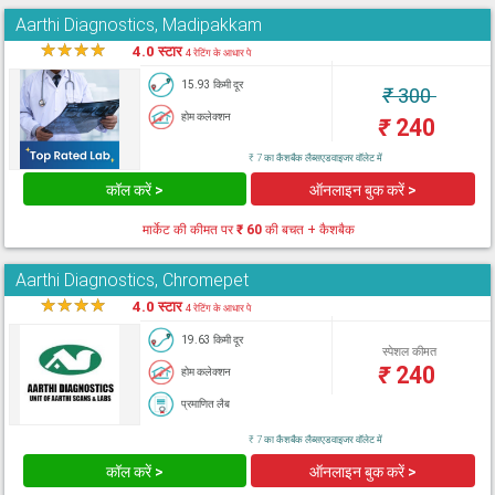
Aarthi Diagnostics, Madipakkam
★
★
★
★
★
4.0 स्टार
4 रेटिंग के आधार पे
15.93 किमी दूर
₹
300
होम कलेक्शन
₹
240
₹ 7 का कैशबैक लैब्सएडवाइजर वॉलेट में
कॉल करें >
ऑनलाइन बुक करें >
मार्केट की कीमत पर
₹ 60
की बचत + कैशबैक
Aarthi Diagnostics, Chromepet
★
★
★
★
★
4.0 स्टार
4 रेटिंग के आधार पे
19.63 किमी दूर
स्पेशल कीमत
₹
240
होम कलेक्शन
प्रमाणित लैब
₹ 7 का कैशबैक लैब्सएडवाइजर वॉलेट में
कॉल करें >
ऑनलाइन बुक करें >