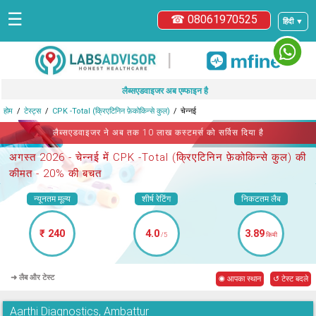
☰
☎ 08061970525
हिंदी ▼
|
लैब्सएडवाइजर अब एम्फाइन है
होम
टेस्ट्स
CPK -Total (क्रिएटिनिन फ़ेकोकिन्से कुल)
चेन्नई
लैब्सएडवाइजर ने अब तक 10 लाख कस्टमर्स को सर्विस दिया है
अगस्त 2026 -
चेन्नई में CPK -Total (क्रिएटिनिन फ़ेकोकिन्से कुल)
की
कीमत - 20% की बचत
न्यूनतम मूल्य
शीर्ष रेटिंग
निकटतम लैब
₹ 240
4.0
3.89
/5
किमी
➜ लैब और टेस्ट
◉ आपका स्थान
↺ टेस्ट बदले
Aarthi Diagnostics, Ambattur