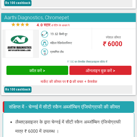
Rs 100 cashback
Aarthi Diagnostics, Chromepet
★
★
★
★
★
4.0 स्टार
4 रेटिंग के आधार पे
19.63 किमी दूर
स्पेशल कीमत
₹
6000
महिला रेडियोलाजिस्ट
प्रमाणित लैब
₹ 180 का कैशबैक लैब्सएडवाइजर वॉलेट में
कॉल करें >
ऑनलाइन बुक करें >
मार्केट की कीमत पर
₹ 0
की बचत + कैशबैक
Rs 100 cashback
संक्षिप्त में - चेन्नई में सीटी स्कैन अब्जॉम्बिन एंजियोग्राफी की कीमत
लैब्सएडवाइजर के द्वारा चेन्नई में सीटी स्कैन अब्जॉम्बिन एंजियोग्राफी
मात्र ₹ 6000 में उपलब्ध ।