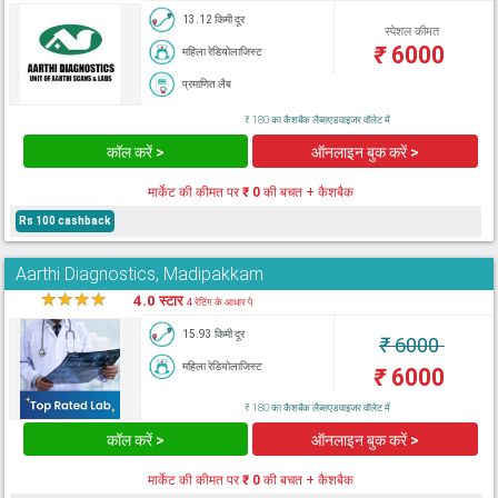
13.12 किमी दूर
स्पेशल कीमत
₹
6000
महिला रेडियोलाजिस्ट
प्रमाणित लैब
₹ 180 का कैशबैक लैब्सएडवाइजर वॉलेट में
कॉल करें >
ऑनलाइन बुक करें >
मार्केट की कीमत पर
₹ 0
की बचत + कैशबैक
Rs 100 cashback
Aarthi Diagnostics, Madipakkam
★
★
★
★
★
4.0 स्टार
4 रेटिंग के आधार पे
15.93 किमी दूर
₹
6000
महिला रेडियोलाजिस्ट
₹
6000
₹ 180 का कैशबैक लैब्सएडवाइजर वॉलेट में
कॉल करें >
ऑनलाइन बुक करें >
मार्केट की कीमत पर
₹ 0
की बचत + कैशबैक