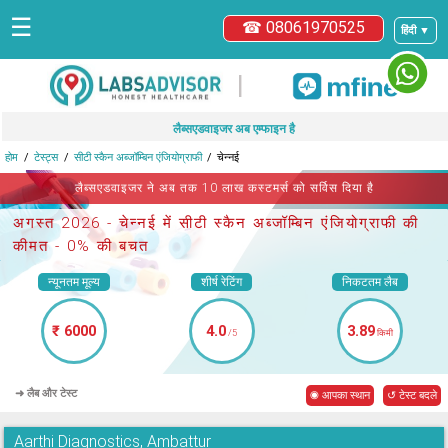
☰
☎ 08061970525
हिंदी ▼
|
लैब्सएडवाइजर अब एम्फाइन है
होम
टेस्ट्स
सीटी स्कैन अब्जॉम्बिन एंजियोग्राफी
चेन्नई
लैब्सएडवाइजर ने अब तक 10 लाख कस्टमर्स को सर्विस दिया है
अगस्त 2026 -
चेन्नई में सीटी स्कैन अब्जॉम्बिन एंजियोग्राफी
की
कीमत - 0% की बचत
न्यूनतम मूल्य
शीर्ष रेटिंग
निकटतम लैब
₹ 6000
4.0
3.89
/5
किमी
➜ लैब और टेस्ट
◉ आपका स्थान
↺ टेस्ट बदले
Aarthi Diagnostics, Ambattur