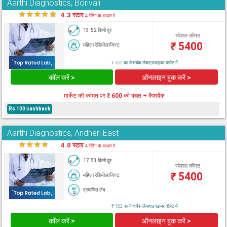
Aarthi Diagnostics, Borivali
★
★
★
★
★
4.3 स्टार
4 रेटिंग के आधार पे
13.52 किमी दूर
स्पेशल कीमत
₹
5400
महिला रेडियोलाजिस्ट
₹ 162 का कैशबैक लैब्सएडवाइजर वॉलेट में
कॉल करें >
ऑनलाइन बुक करें >
मार्केट की कीमत पर
₹ 600
की बचत + कैशबैक
Rs 100 cashback
Aarthi Diagnostics, Andheri East
★
★
★
★
★
4.0 स्टार
4 रेटिंग के आधार पे
17.83 किमी दूर
स्पेशल कीमत
₹
5400
महिला रेडियोलाजिस्ट
प्रमाणित लैब
₹ 162 का कैशबैक लैब्सएडवाइजर वॉलेट में
कॉल करें >
ऑनलाइन बुक करें >