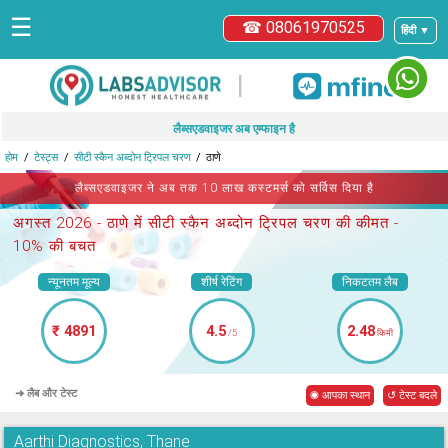
☰
☎ 08061970525
हिंदी ▼
|
लैब्सएडवाइजर अब एम्फाइन है
होम
टेस्ट्स
सीटी स्कैन अब्दोन ट्रिपल चरण
ठाणे
लैब्सएडवाइजर ने अब तक 10 लाख कस्टमर्स को सर्विस दिया है
अगस्त 2026 -
ठाणे में सीटी स्कैन अब्दोन ट्रिपल चरण
की कीमत -
10% की बचत
न्यूनतम मूल्य
शीर्ष रेटिंग
निकटतम लैब
₹ 4891
4.5
2.48
/5
किमी
➜ लैब और टेस्ट
◉ आपका स्थान
↺ टेस्ट बदले
Aarthi Diagnostics, Thane