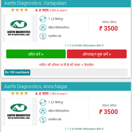
Aarthi Diagnostics, Vadapalani
★
★
★
★
★
4.0 स्टार
4 रेटिंग के आधार पे
7.22 किमी दूर
स्पेशल कीमत
₹
3500
महिला रेडियोलाजिस्ट
प्रमाणित लैब
₹ 105 का कैशबैक लैब्सएडवाइजर वॉलेट में
कॉल करें >
ऑनलाइन बुक करें >
मार्केट की कीमत पर
₹ 0
की बचत + कैशबैक
Rs 100 cashback
Aarthi Diagnostics, Anna Nagar
★
★
★
★
★
4.0 स्टार
7 रेटिंग के आधार पे
7.61 किमी दूर
स्पेशल कीमत
₹
3500
महिला रेडियोलाजिस्ट
प्रमाणित लैब
₹ 105 का कैशबैक लैब्सएडवाइजर वॉलेट में