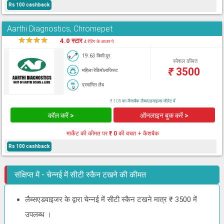
Rs 100 cashback
Aarthi Diagnostics, Chromepet
★
★
★
★
★
4.0 स्टार
4 रेटिंग के आधार पे
19.63 किमी दूर
स्पेशल कीमत
₹
3500
महिला रेडियोलाजिस्ट
प्रमाणित लैब
₹ 105 का कैशबैक लैब्सएडवाइजर वॉलेट में
कॉल करें >
ऑनलाइन बुक करें >
मार्केट की कीमत पर
₹ 0
की बचत + कैशबैक
Rs 100 cashback
संक्षिप्त में - चेन्नई में सीटी स्कैन टखने की कीमत
लैब्सएडवाइजर के द्वारा चेन्नई में सीटी स्कैन टखने मात्र ₹ 3500 में
उपलब्ध ।