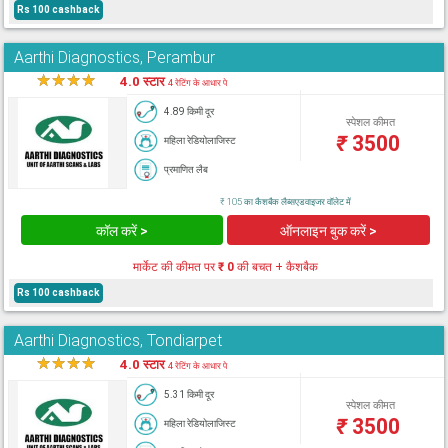
Rs 100 cashback
Aarthi Diagnostics, Perambur
★
★
★
★
★
4.0 स्टार
4 रेटिंग के आधार पे
4.89 किमी दूर
स्पेशल कीमत
₹
3500
महिला रेडियोलाजिस्ट
प्रमाणित लैब
₹ 105 का कैशबैक लैब्सएडवाइजर वॉलेट में
कॉल करें >
ऑनलाइन बुक करें >
मार्केट की कीमत पर
₹ 0
की बचत + कैशबैक
Rs 100 cashback
Aarthi Diagnostics, Tondiarpet
★
★
★
★
★
4.0 स्टार
4 रेटिंग के आधार पे
5.31 किमी दूर
स्पेशल कीमत
₹
3500
महिला रेडियोलाजिस्ट