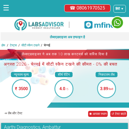
☰
☎ 08061970525
हिंदी ▼
|
लैब्सएडवाइजर अब एम्फाइन है
होम
टेस्ट्स
सीटी स्कैन टखने
चेन्नई
लैब्सएडवाइजर ने अब तक 10 लाख कस्टमर्स को सर्विस दिया है
अगस्त 2026 -
चेन्नई में सीटी स्कैन टखने
की कीमत - 0% की बचत
न्यूनतम मूल्य
शीर्ष रेटिंग
निकटतम लैब
₹ 3500
4.0
3.89
/5
किमी
➜ लैब और टेस्ट
◉ आपका स्थान
↺ टेस्ट बदले
Aarthi Diagnostics, Ambattur