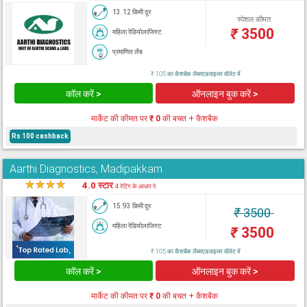
13.12 किमी दूर
स्पेशल कीमत
₹
3500
महिला रेडियोलाजिस्ट
प्रमाणित लैब
₹ 105 का कैशबैक लैब्सएडवाइजर वॉलेट में
कॉल करें >
ऑनलाइन बुक करें >
मार्केट की कीमत पर
₹ 0
की बचत + कैशबैक
Rs 100 cashback
Aarthi Diagnostics, Madipakkam
★
★
★
★
★
4.0 स्टार
4 रेटिंग के आधार पे
15.93 किमी दूर
₹
3500
महिला रेडियोलाजिस्ट
₹
3500
₹ 105 का कैशबैक लैब्सएडवाइजर वॉलेट में
कॉल करें >
ऑनलाइन बुक करें >
मार्केट की कीमत पर
₹ 0
की बचत + कैशबैक