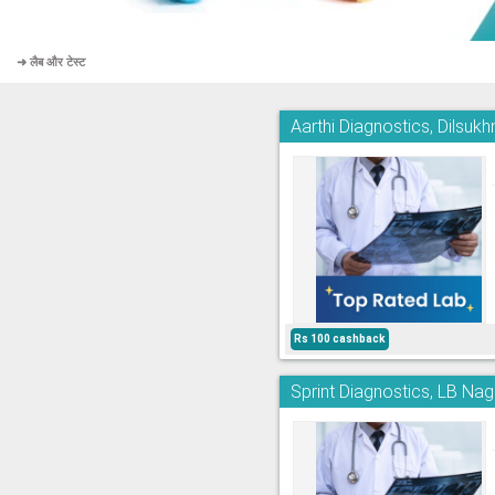
➜ लैब और टेस्ट
Aarthi Diagnostics, Dilsuk
Rs 100 cashback
Sprint Diagnostics, LB Nag