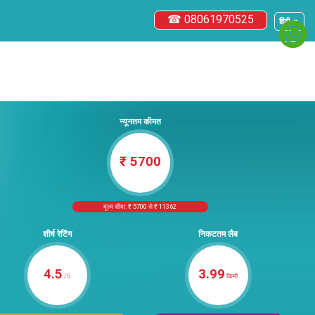
☎ 08061970525
हिंदी ▼
न्यूनतम कीमत
₹ 5700
मूल्य सीमा: ₹ 5700 से ₹ 11362
शीर्ष रेटिंग
निकटतम लैब
4.5
3.99
/5
किमी