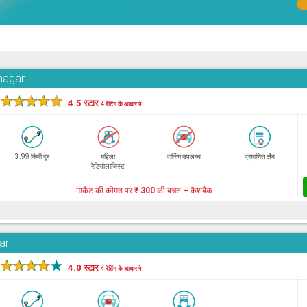
hnagar
★
★
★
★
★
4.5 स्टार
4 रेटिंग के आधार पे
3.99 किमी दूर
महिला
पार्किंग उपलब्ध
प्रमाणित लैब
रेडियोलाजिस्ट
मार्केट की कीमत पर
₹ 300
की बचत + कैशबैक
ar
★
★
★
★
★
4.0 स्टार
4 रेटिंग के आधार पे