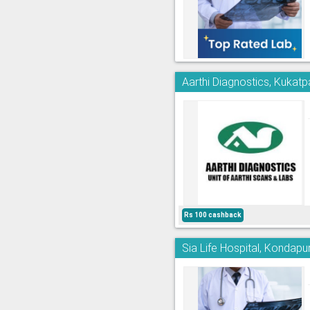
Aarthi Diagnostics, Kukatpa
Rs 100 cashback
Sia Life Hospital, Kondapu