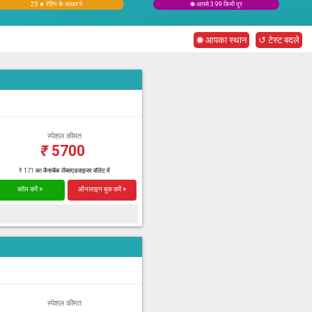
25 ★ रेटिंग के आधार पे
◉ आपसे 3.99 किमी दूर
◉ आपका स्थान
↺ टेस्ट बदले
स्पेशल कीमत
₹
5700
₹ 171 का कैशबैक लैब्सएडवाइजर वॉलेट में
कॉल करें >
ऑनलाइन बुक करें >
स्पेशल कीमत