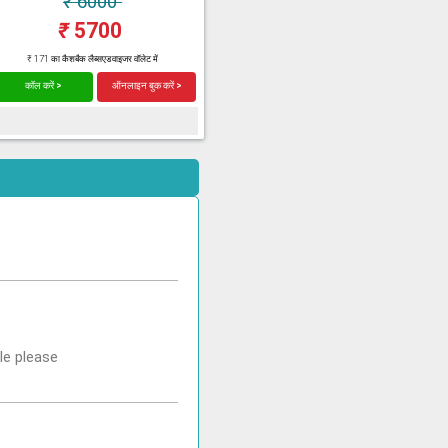
₹
6000
₹
5700
₹ 171 का कैशबैक लैब्सएडवाइजर वॉलेट में
कॉल करें >
ऑनलाइन बुक करें >
le please