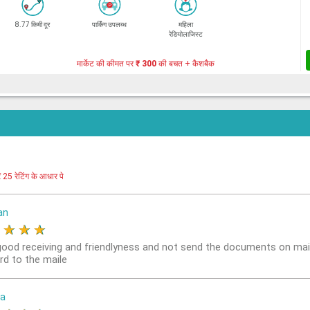
8.77 किमी दूर
पार्किंग उपलब्ध
महिला
रेडियोलाजिस्ट
मार्केट की कीमत पर
₹ 300
की बचत + कैशबैक
र
25 रेटिंग के आधार पे
an
★
★
★
★
good receiving and friendlyness and not send the documents on mai
rd to the maile
a