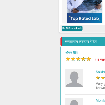
Rs 100 cashback
तत्कालीन कस्टमर रेटिंग
औसत रेटिंग
★
★
★
★
★
4.5 स्टा
Saikir
★
Very 
forwa
Monik