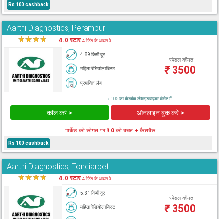
Rs 100 cashback
Aarthi Diagnostics, Perambur
★
★
★
★
★
4.0 स्टार
4 रेटिंग के आधार पे
4.89 किमी दूर
स्पेशल कीमत
₹
3500
महिला रेडियोलाजिस्ट
प्रमाणित लैब
₹ 105 का कैशबैक लैब्सएडवाइजर वॉलेट में
कॉल करें >
ऑनलाइन बुक करें >
मार्केट की कीमत पर
₹ 0
की बचत + कैशबैक
Rs 100 cashback
Aarthi Diagnostics, Tondiarpet
★
★
★
★
★
4.0 स्टार
4 रेटिंग के आधार पे
5.31 किमी दूर
स्पेशल कीमत
₹
3500
महिला रेडियोलाजिस्ट