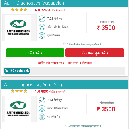
Aarthi Diagnostics, Vadapalani
★
★
★
★
★
4.0 स्टार
4 रेटिंग के आधार पे
7.22 किमी दूर
स्पेशल कीमत
₹
3500
महिला रेडियोलाजिस्ट
प्रमाणित लैब
₹ 105 का कैशबैक लैब्सएडवाइजर वॉलेट में
कॉल करें >
ऑनलाइन बुक करें >
मार्केट की कीमत पर
₹ 0
की बचत + कैशबैक
Rs 100 cashback
Aarthi Diagnostics, Anna Nagar
★
★
★
★
★
4.0 स्टार
7 रेटिंग के आधार पे
7.61 किमी दूर
स्पेशल कीमत
₹
3500
महिला रेडियोलाजिस्ट
प्रमाणित लैब
₹ 105 का कैशबैक लैब्सएडवाइजर वॉलेट में