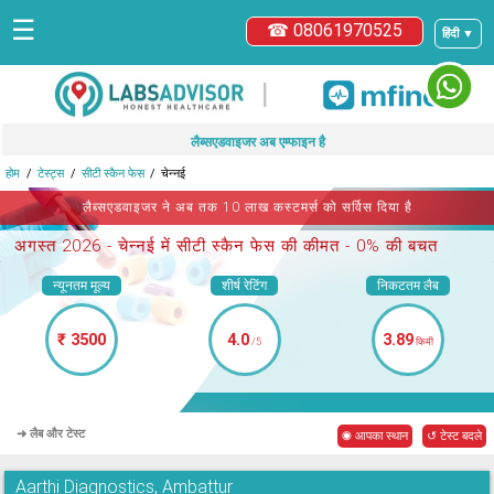
☰
☎ 08061970525
हिंदी ▼
|
लैब्सएडवाइजर अब एम्फाइन है
होम
टेस्ट्स
सीटी स्कैन फेस
चेन्नई
लैब्सएडवाइजर ने अब तक 10 लाख कस्टमर्स को सर्विस दिया है
अगस्त 2026 -
चेन्नई में सीटी स्कैन फेस
की कीमत - 0% की बचत
न्यूनतम मूल्य
शीर्ष रेटिंग
निकटतम लैब
₹ 3500
4.0
3.89
/5
किमी
➜ लैब और टेस्ट
◉ आपका स्थान
↺ टेस्ट बदले
Aarthi Diagnostics, Ambattur