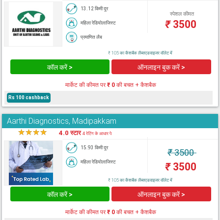
13.12 किमी दूर
स्पेशल कीमत
₹
3500
महिला रेडियोलाजिस्ट
प्रमाणित लैब
₹ 105 का कैशबैक लैब्सएडवाइजर वॉलेट में
कॉल करें >
ऑनलाइन बुक करें >
मार्केट की कीमत पर
₹ 0
की बचत + कैशबैक
Rs 100 cashback
Aarthi Diagnostics, Madipakkam
★
★
★
★
★
4.0 स्टार
4 रेटिंग के आधार पे
15.93 किमी दूर
₹
3500
महिला रेडियोलाजिस्ट
₹
3500
₹ 105 का कैशबैक लैब्सएडवाइजर वॉलेट में
कॉल करें >
ऑनलाइन बुक करें >
मार्केट की कीमत पर
₹ 0
की बचत + कैशबैक