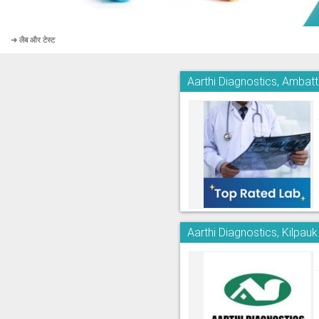
➜ लैब और टेस्ट
Aarthi Diagnostics, Ambatt
Aarthi Diagnostics, Kilpauk