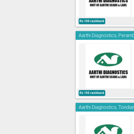
Rs 100 cashback
Aarthi Diagnostics, Peram
Rs 100 cashback
Aarthi Diagnostics, Tondia