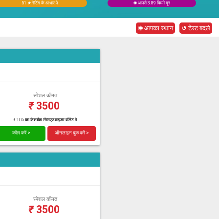
51 ★ रेटिंग के आधार पे
◉ आपसे 3.89 किमी दूर
◉ आपका स्थान
↺ टेस्ट बदले
स्पेशल कीमत
₹
3500
₹ 105 का कैशबैक लैब्सएडवाइजर वॉलेट में
कॉल करें >
ऑनलाइन बुक करें >
स्पेशल कीमत
₹
3500