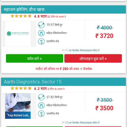
महाजन इमेजिंग, हौज खास
★
★
★
★
★
4.8 स्टार
82 रेटिंग के आधार पे
19.97 किमी दूर
₹
4000
महिला रेडियोलाजिस्ट
₹
3720
प्रमाणित लैब
₹ 111 का कैशबैक लैब्सएडवाइजर वॉलेट में
कॉल करें >
ऑनलाइन बुक करें >
मार्केट की कीमत पर
₹ 280
की बचत + कैशबैक
Aarthi Diagnostics, Sector 15
★
★
★
★
★
4.2 स्टार
4 रेटिंग के आधार पे
27.83 किमी दूर
₹
3500
महिला रेडियोलाजिस्ट
₹
3500
प्रमाणित लैब
₹ 105 का कैशबैक लैब्सएडवाइजर वॉलेट में