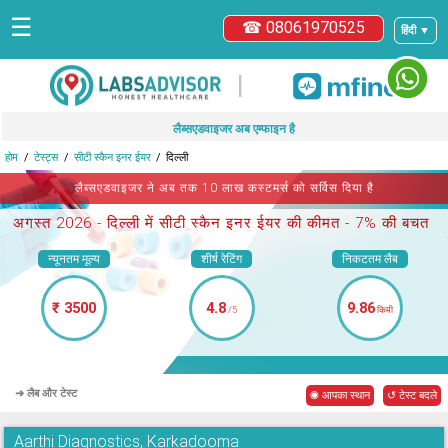
☰
☎ 08061970525
हिंदी ▼
|
लैब्सएडवाइजर अब एम्फाइन है
होम
टेस्ट्स
सीटी स्कैन इनर ईयर
दिल्ली
लैब्सएडवाइजर ने अब तक 10 लाख कस्टमर्स को सर्विस दिया है
अगस्त 2026 -
दिल्ली में सीटी स्कैन इनर ईयर
की कीमत - 7% की बचत
न्यूनतम मूल्य
शीर्ष रेटिंग
निकटतम लैब
₹ 3500
4.8
9.86
/5
किमी
➜ लैब और टेस्ट
◉ आपका स्थान
↺ टेस्ट बदले
Aarthi Diagnostics, Karkadooma