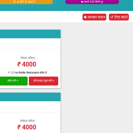
51 ★ रेटिंग के आधार पे
◉ आपसे 3.89 किमी दूर
◉ आपका स्थान
↺ टेस्ट बदले
स्पेशल कीमत
₹
4000
₹ 120 का कैशबैक लैब्सएडवाइजर वॉलेट में
कॉल करें >
ऑनलाइन बुक करें >
स्पेशल कीमत
₹
4000