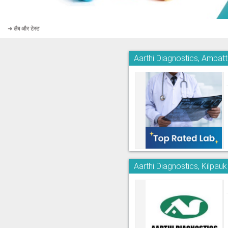
➜ लैब और टेस्ट
Aarthi Diagnostics, Ambatt
Aarthi Diagnostics, Kilpauk