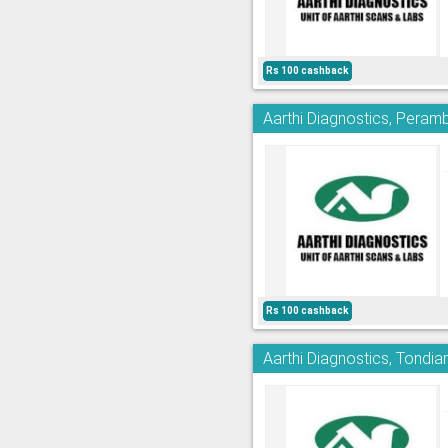
Rs 100 cashback
Aarthi Diagnostics, Peram
Rs 100 cashback
Aarthi Diagnostics, Tondia