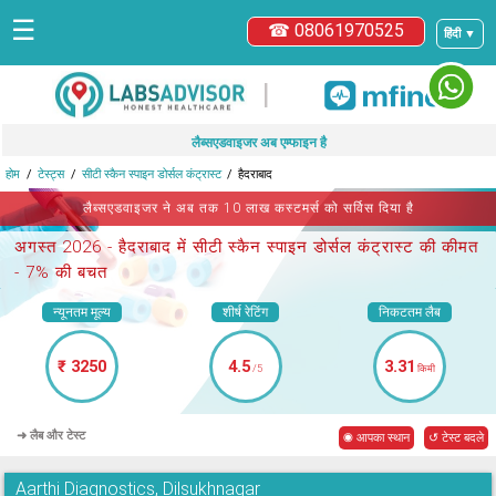
☰
☎ 08061970525
हिंदी ▼
|
लैब्सएडवाइजर अब एम्फाइन है
होम
टेस्ट्स
सीटी स्कैन स्पाइन डोर्सल कंट्रास्ट
हैदराबाद
लैब्सएडवाइजर ने अब तक 10 लाख कस्टमर्स को सर्विस दिया है
अगस्त 2026 -
हैदराबाद में सीटी स्कैन स्पाइन डोर्सल कंट्रास्ट
की कीमत
- 7% की बचत
न्यूनतम मूल्य
शीर्ष रेटिंग
निकटतम लैब
₹ 3250
4.5
3.31
/5
किमी
➜ लैब और टेस्ट
◉ आपका स्थान
↺ टेस्ट बदले
Aarthi Diagnostics, Dilsukhnagar