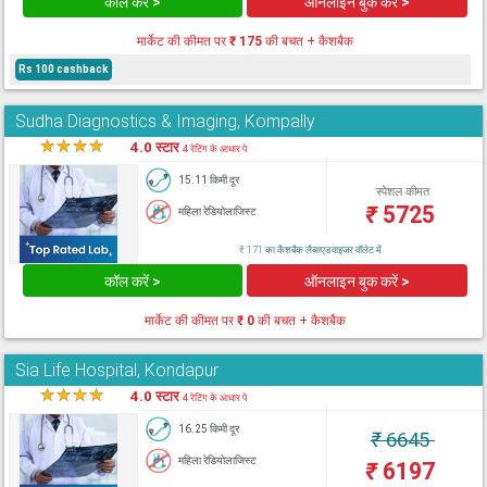
कॉल करें >
ऑनलाइन बुक करें >
मार्केट की कीमत पर
₹ 175
की बचत + कैशबैक
Rs 100 cashback
Sudha Diagnostics & Imaging, Kompally
★
★
★
★
★
4.0 स्टार
4 रेटिंग के आधार पे
15.11 किमी दूर
स्पेशल कीमत
₹
5725
महिला रेडियोलाजिस्ट
₹ 171 का कैशबैक लैब्सएडवाइजर वॉलेट में
कॉल करें >
ऑनलाइन बुक करें >
मार्केट की कीमत पर
₹ 0
की बचत + कैशबैक
Sia Life Hospital, Kondapur
★
★
★
★
★
4.0 स्टार
4 रेटिंग के आधार पे
16.25 किमी दूर
₹
6645
महिला रेडियोलाजिस्ट
₹
6197