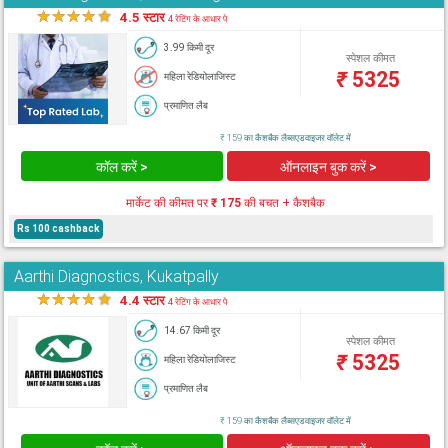
★
★
★
★
★
4.5 स्टार
4 रेटिंग के आधार पे
3.99 किमी दूर
स्पेशल कीमत
₹
5325
महिला रेडियोलाजिस्ट
प्रमाणित लैब
₹ 159 का कैशबैक लैब्सएडवाइजर वॉलेट में
कॉल करें >
ऑनलाइन बुक करें >
मार्केट की कीमत पर
₹ 175
की बचत + कैशबैक
Rs 100 cashback
Aarthi Diagnostics, Kukatpally
★
★
★
★
★
4.4 स्टार
4 रेटिंग के आधार पे
14.67 किमी दूर
स्पेशल कीमत
₹
5325
महिला रेडियोलाजिस्ट
प्रमाणित लैब
₹ 159 का कैशबैक लैब्सएडवाइजर वॉलेट में