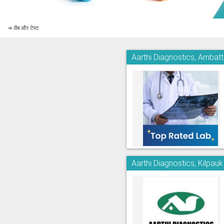
➜ लैब और टेस्ट
Aarthi Diagnostics, Ambatt
Aarthi Diagnostics, Kilpauk