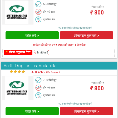
5.58 किमी दूर
स्पेशल कीमत
₹
800
होम कलेक्शन
प्रमाणित लैब
₹ 24 का कैशबैक लैब्सएडवाइजर वॉलेट में
कॉल करें >
ऑनलाइन बुक करें >
मार्केट की कीमत पर
₹ 200
की बचत + कैशबैक
⚠
लैब में अनुपलब्ध टेस्ट:
⛔
Inhibin B
Aarthi Diagnostics, Vadapalani
★
★
★
★
★
4.0 स्टार
4 रेटिंग के आधार पे
7.22 किमी दूर
स्पेशल कीमत
₹
800
होम कलेक्शन
प्रमाणित लैब
₹ 24 का कैशबैक लैब्सएडवाइजर वॉलेट में
कॉल करें >
ऑनलाइन बुक करें >