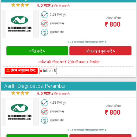
★
★
★
★
★
4.0 स्टार
4 रेटिंग के आधार पे
3.89 किमी दूर
स्पेशल कीमत
₹
800
होम कलेक्शन
प्रमाणित लैब
₹ 24 का कैशबैक लैब्सएडवाइजर वॉलेट में
कॉल करें >
ऑनलाइन बुक करें >
मार्केट की कीमत पर
₹ 200
की बचत + कैशबैक
⚠
लैब में अनुपलब्ध टेस्ट:
⛔
Inhibin B
Aarthi Diagnostics, Perambur
★
★
★
★
★
4.0 स्टार
4 रेटिंग के आधार पे
4.89 किमी दूर
स्पेशल कीमत
₹
800
होम कलेक्शन
प्रमाणित लैब
₹ 24 का कैशबैक लैब्सएडवाइजर वॉलेट में