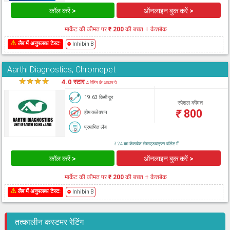
कॉल करें >
ऑनलाइन बुक करें >
मार्केट की कीमत पर
₹ 200
की बचत + कैशबैक
⚠
लैब में अनुपलब्ध टेस्ट:
⛔
Inhibin B
Aarthi Diagnostics, Chromepet
★
★
★
★
★
4.0 स्टार
4 रेटिंग के आधार पे
19.63 किमी दूर
स्पेशल कीमत
₹
800
होम कलेक्शन
प्रमाणित लैब
₹ 24 का कैशबैक लैब्सएडवाइजर वॉलेट में
कॉल करें >
ऑनलाइन बुक करें >
मार्केट की कीमत पर
₹ 200
की बचत + कैशबैक
⚠
लैब में अनुपलब्ध टेस्ट:
⛔
Inhibin B
तत्कालीन कस्टमर रेटिंग