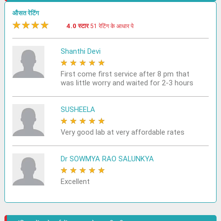
औसत रेटिंग
★
★
★
★
★
4.0 स्टार
51 रेटिंग के आधार पे
Shanthi Devi
★
★
★
★
★
First come first service after 8 pm that
was little worry and waited for 2-3 hours
SUSHEELA
★
★
★
★
★
Very good lab at very affordable rates
Dr SOWMYA RAO SALUNKYA
★
★
★
★
★
Excellent