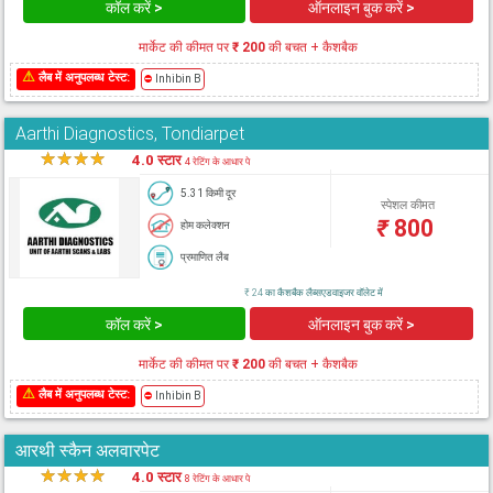
कॉल करें >
ऑनलाइन बुक करें >
मार्केट की कीमत पर
₹ 200
की बचत + कैशबैक
⚠
लैब में अनुपलब्ध टेस्ट:
⛔
Inhibin B
Aarthi Diagnostics, Tondiarpet
★
★
★
★
★
4.0 स्टार
4 रेटिंग के आधार पे
5.31 किमी दूर
स्पेशल कीमत
₹
800
होम कलेक्शन
प्रमाणित लैब
₹ 24 का कैशबैक लैब्सएडवाइजर वॉलेट में
कॉल करें >
ऑनलाइन बुक करें >
मार्केट की कीमत पर
₹ 200
की बचत + कैशबैक
⚠
लैब में अनुपलब्ध टेस्ट:
⛔
Inhibin B
आरथी स्कैन अलवारपेट
★
★
★
★
★
4.0 स्टार
8 रेटिंग के आधार पे