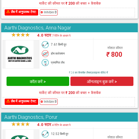
मार्केट की कीमत पर
₹ 200
की बचत + कैशबैक
⚠
लैब में अनुपलब्ध टेस्ट:
⛔
Inhibin B
Aarthi Diagnostics, Anna Nagar
★
★
★
★
★
4.0 स्टार
7 रेटिंग के आधार पे
7.61 किमी दूर
स्पेशल कीमत
₹
800
होम कलेक्शन
प्रमाणित लैब
₹ 24 का कैशबैक लैब्सएडवाइजर वॉलेट में
कॉल करें >
ऑनलाइन बुक करें >
मार्केट की कीमत पर
₹ 200
की बचत + कैशबैक
⚠
लैब में अनुपलब्ध टेस्ट:
⛔
Inhibin B
Aarthi Diagnostics, Porur
★
★
★
★
★
4.0 स्टार
4 रेटिंग के आधार पे
12.52 किमी दूर
स्पेशल कीमत