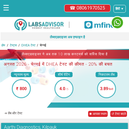
☰
☎ 08061970525
हिंदी ▼
|
लैब्सएडवाइजर अब एम्फाइन है
होम
टेस्ट्स
DHEA टेस्ट
चेन्नई
लैब्सएडवाइजर ने अब तक 10 लाख कस्टमर्स को सर्विस दिया है
अगस्त 2026 -
चेन्नई में DHEA टेस्ट
की कीमत - 20% की बचत
न्यूनतम मूल्य
शीर्ष रेटिंग
निकटतम लैब
₹ 800
4.0
3.89
/5
किमी
➜ लैब और टेस्ट
◉ आपका स्थान
↺ टेस्ट बदले
Aarthi Diagnostics, Kilpauk