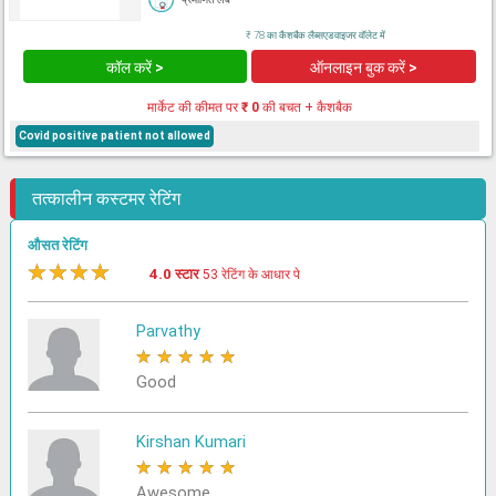
₹ 78 का कैशबैक लैब्सएडवाइजर वॉलेट में
कॉल करें >
ऑनलाइन बुक करें >
मार्केट की कीमत पर
₹ 0
की बचत + कैशबैक
Covid positive patient not allowed
तत्कालीन कस्टमर रेटिंग
औसत रेटिंग
★
★
★
★
★
4.0 स्टार
53 रेटिंग के आधार पे
Parvathy
★
★
★
★
★
Good
Kirshan Kumari
★
★
★
★
★
Awesome