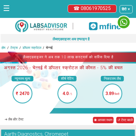
☰
☎ 08061970525
हिंदी ▼
|
लैब्सएडवाइजर अब एम्फाइन है
होम
टेस्ट्स
डॉपलर स्क्रोटल
चेन्नई
लैब्सएडवाइजर ने अब तक 10 लाख कस्टमर्स को सर्विस दिया है
अगस्त 2026 -
चेन्नई में डॉपलर स्क्रोटल
की कीमत - 5% की बचत
न्यूनतम मूल्य
शीर्ष रेटिंग
निकटतम लैब
₹ 2470
4.0
3.89
/5
किमी
➜ लैब और टेस्ट
◉ आपका स्थान
↺ टेस्ट बदले
Aarthi Diagnostics, Chromepet