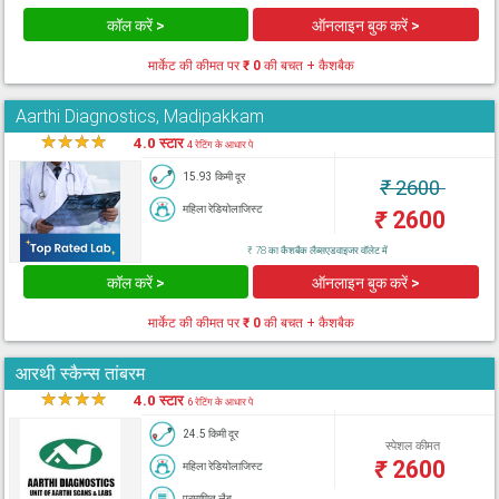
कॉल करें >
ऑनलाइन बुक करें >
मार्केट की कीमत पर
₹ 0
की बचत + कैशबैक
Aarthi Diagnostics, Madipakkam
★
★
★
★
★
4.0 स्टार
4 रेटिंग के आधार पे
15.93 किमी दूर
₹
2600
महिला रेडियोलाजिस्ट
₹
2600
₹ 78 का कैशबैक लैब्सएडवाइजर वॉलेट में
कॉल करें >
ऑनलाइन बुक करें >
मार्केट की कीमत पर
₹ 0
की बचत + कैशबैक
आरथी स्कैन्स तांबरम
★
★
★
★
★
4.0 स्टार
6 रेटिंग के आधार पे
24.5 किमी दूर
स्पेशल कीमत
₹
2600
महिला रेडियोलाजिस्ट
प्रमाणित लैब