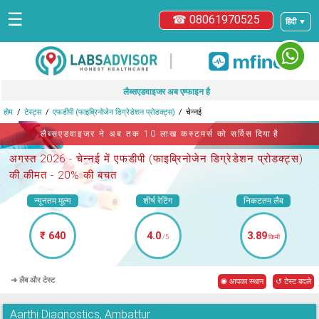
☰
☎ 08061970525
हिंदी ▼
|
लैब्सएडवाइजर अब एम्फाइन है
होम
टेस्ट्स
एफडीपी (फाइब्रिनोजेन डिग्रेडेशन प्रोडक्ट्स)
चेन्नई
लैब्सएडवाइजर ने अब तक 10 लाख कस्टमर्स को सर्विस दिया है
अगस्त 2026 -
चेन्नई में एफडीपी (फाइब्रिनोजेन डिग्रेडेशन प्रोडक्ट्स)
की कीमत - 20% की बचत
न्यूनतम मूल्य
शीर्ष रेटिंग
निकटतम लैब
₹ 640
4.0
3.89
/5
किमी
➜ लैब और टेस्ट
◉ आपका स्थान
↺ टेस्ट बदले
Aarthi Diagnostics, Ambattur