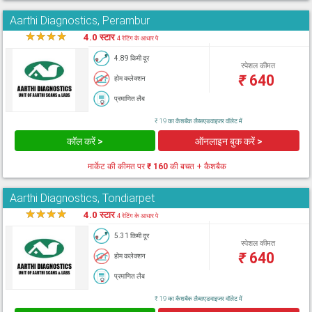
Aarthi Diagnostics, Perambur
★
★
★
★
★
4.0 स्टार
4 रेटिंग के आधार पे
4.89 किमी दूर
स्पेशल कीमत
₹
640
होम कलेक्शन
प्रमाणित लैब
₹ 19 का कैशबैक लैब्सएडवाइजर वॉलेट में
कॉल करें >
ऑनलाइन बुक करें >
मार्केट की कीमत पर
₹ 160
की बचत + कैशबैक
Aarthi Diagnostics, Tondiarpet
★
★
★
★
★
4.0 स्टार
4 रेटिंग के आधार पे
5.31 किमी दूर
स्पेशल कीमत
₹
640
होम कलेक्शन
प्रमाणित लैब
₹ 19 का कैशबैक लैब्सएडवाइजर वॉलेट में