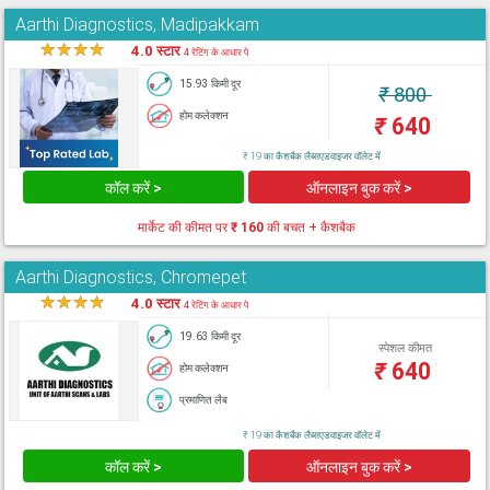
Aarthi Diagnostics, Madipakkam
★
★
★
★
★
4.0 स्टार
4 रेटिंग के आधार पे
15.93 किमी दूर
₹
800
होम कलेक्शन
₹
640
₹ 19 का कैशबैक लैब्सएडवाइजर वॉलेट में
कॉल करें >
ऑनलाइन बुक करें >
मार्केट की कीमत पर
₹ 160
की बचत + कैशबैक
Aarthi Diagnostics, Chromepet
★
★
★
★
★
4.0 स्टार
4 रेटिंग के आधार पे
19.63 किमी दूर
स्पेशल कीमत
₹
640
होम कलेक्शन
प्रमाणित लैब
₹ 19 का कैशबैक लैब्सएडवाइजर वॉलेट में
कॉल करें >
ऑनलाइन बुक करें >