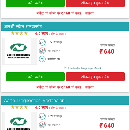
कॉल करें >
ऑनलाइन बुक करें >
मार्केट की कीमत पर
₹ 160
की बचत + कैशबैक
आरथी स्कैन अलवारपेट
★
★
★
★
★
4.0 स्टार
8 रेटिंग के आधार पे
5.58 किमी दूर
स्पेशल कीमत
₹
640
होम कलेक्शन
प्रमाणित लैब
₹ 19 का कैशबैक लैब्सएडवाइजर वॉलेट में
कॉल करें >
ऑनलाइन बुक करें >
मार्केट की कीमत पर
₹ 160
की बचत + कैशबैक
Aarthi Diagnostics, Vadapalani
★
★
★
★
★
4.0 स्टार
4 रेटिंग के आधार पे
7.22 किमी दूर
स्पेशल कीमत
₹
640
होम कलेक्शन