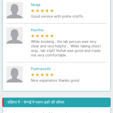
Niraja
★
★
★
★
★
Good service with polite staffs.
Kavitha
★
★
★
★
★
While booking , the lab person was very
clear and very helpful ... While taking chest
xray , lab staff Vishal was good and made
me very comfortable..
Padmavathi
★
★
★
★
★
Nice experiance thanks good
संक्षिप्त में - चेन्नई में भ्रूण इको की कीमत