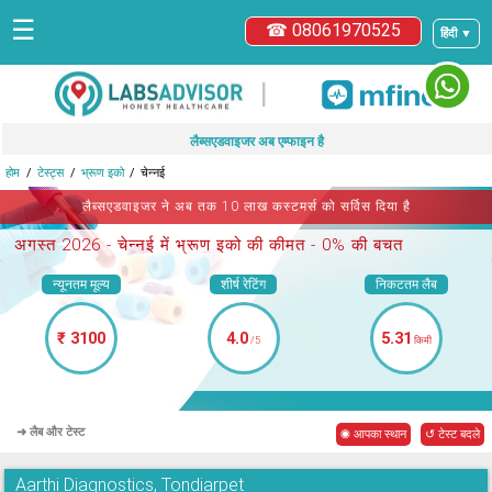
☰
☎ 08061970525
हिंदी ▼
|
लैब्सएडवाइजर अब एम्फाइन है
होम
टेस्ट्स
भ्रूण इको
चेन्नई
लैब्सएडवाइजर ने अब तक 10 लाख कस्टमर्स को सर्विस दिया है
अगस्त 2026 -
चेन्नई में भ्रूण इको
की कीमत - 0% की बचत
न्यूनतम मूल्य
शीर्ष रेटिंग
निकटतम लैब
₹ 3100
4.0
5.31
/5
किमी
➜ लैब और टेस्ट
◉ आपका स्थान
↺ टेस्ट बदले
Aarthi Diagnostics, Tondiarpet