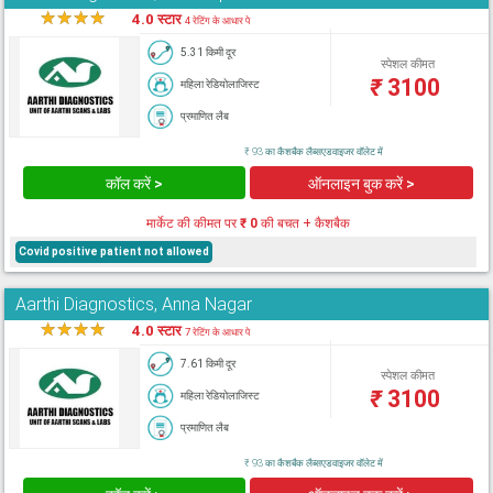
★
★
★
★
★
4.0 स्टार
4 रेटिंग के आधार पे
5.31 किमी दूर
स्पेशल कीमत
₹
3100
महिला रेडियोलाजिस्ट
प्रमाणित लैब
₹ 93 का कैशबैक लैब्सएडवाइजर वॉलेट में
कॉल करें >
ऑनलाइन बुक करें >
मार्केट की कीमत पर
₹ 0
की बचत + कैशबैक
Covid positive patient not allowed
Aarthi Diagnostics, Anna Nagar
★
★
★
★
★
4.0 स्टार
7 रेटिंग के आधार पे
7.61 किमी दूर
स्पेशल कीमत
₹
3100
महिला रेडियोलाजिस्ट
प्रमाणित लैब
₹ 93 का कैशबैक लैब्सएडवाइजर वॉलेट में