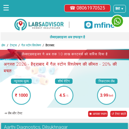
☰
☎ 08061970525
हिंदी ▼
|
लैब्सएडवाइजर अब एम्फाइन है
होम
टेस्ट्स
गैल स्टोन विश्लेषण
हैदराबाद
लैब्सएडवाइजर ने अब तक 10 लाख कस्टमर्स को सर्विस दिया है
अगस्त 2026 -
हैदराबाद में गैल स्टोन विश्लेषण
की कीमत - 20% की
बचत
न्यूनतम मूल्य
शीर्ष रेटिंग
निकटतम लैब
₹ 1000
4.5
3.99
/5
किमी
➜ लैब और टेस्ट
◉ आपका स्थान
↺ टेस्ट बदले
Aarthi Diagnostics, Dilsukhnagar