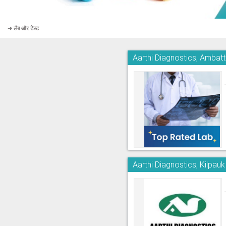
➜ लैब और टेस्ट
Aarthi Diagnostics, Ambatt
Aarthi Diagnostics, Kilpauk