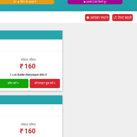
51 ★ रेटिंग के आधार पे
◉ आपसे 3.89 किमी दूर
◉ आपका स्थान
↺ टेस्ट बदले
स्पेशल कीमत
₹
160
₹ 4 का कैशबैक लैब्सएडवाइजर वॉलेट में
कॉल करें >
ऑनलाइन बुक करें >
स्पेशल कीमत
₹
160