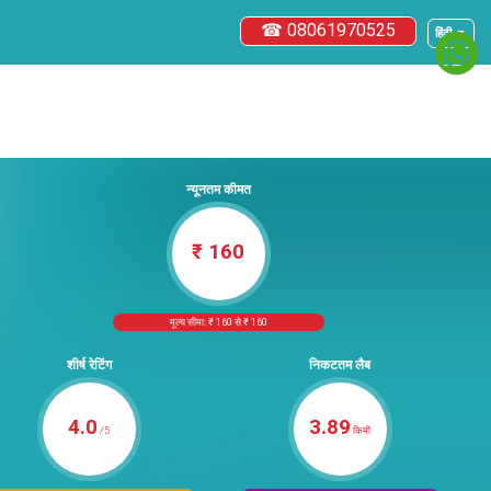
☎ 08061970525
हिंदी ▼
न्यूनतम कीमत
₹ 160
मूल्य सीमा: ₹ 160 से ₹ 160
शीर्ष रेटिंग
निकटतम लैब
4.0
3.89
/5
किमी