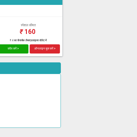
स्पेशल कीमत
₹
160
₹ 4 का कैशबैक लैब्सएडवाइजर वॉलेट में
कॉल करें >
ऑनलाइन बुक करें >