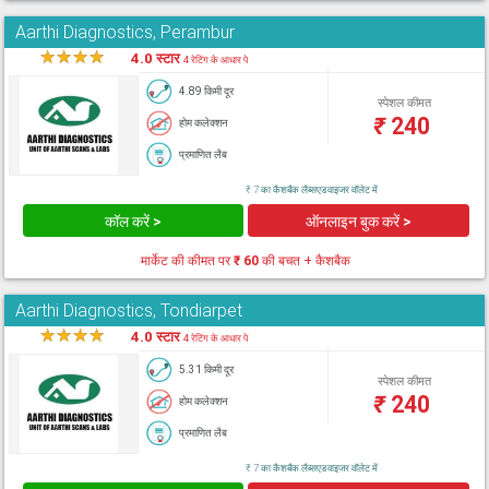
Aarthi Diagnostics, Perambur
★
★
★
★
★
4.0 स्टार
4 रेटिंग के आधार पे
4.89 किमी दूर
स्पेशल कीमत
₹
240
होम कलेक्शन
प्रमाणित लैब
₹ 7 का कैशबैक लैब्सएडवाइजर वॉलेट में
कॉल करें >
ऑनलाइन बुक करें >
मार्केट की कीमत पर
₹ 60
की बचत + कैशबैक
Aarthi Diagnostics, Tondiarpet
★
★
★
★
★
4.0 स्टार
4 रेटिंग के आधार पे
5.31 किमी दूर
स्पेशल कीमत
₹
240
होम कलेक्शन
प्रमाणित लैब
₹ 7 का कैशबैक लैब्सएडवाइजर वॉलेट में