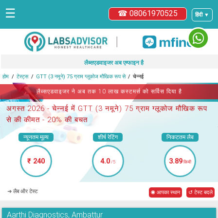
☰
☎ 08061970525
हिंदी ▼
|
लैब्सएडवाइजर अब एम्फाइन है
होम
टेस्ट्स
GTT (3 नमूने) 75 ग्राम ग्लूकोज मौखिक रूप से
चेन्नई
लैब्सएडवाइजर ने अब तक 10 लाख कस्टमर्स को सर्विस दिया है
अगस्त 2026 -
चेन्नई में GTT (3 नमूने) 75 ग्राम ग्लूकोज मौखिक रूप
से
की कीमत - 20% की बचत
न्यूनतम मूल्य
शीर्ष रेटिंग
निकटतम लैब
₹ 240
4.0
3.89
/5
किमी
➜ लैब और टेस्ट
◉ आपका स्थान
↺ टेस्ट बदले
Aarthi Diagnostics, Ambattur