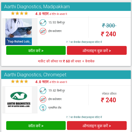
Aarthi Diagnostics, Madipakkam
★
★
★
★
★
4.0 स्टार
4 रेटिंग के आधार पे
15.93 किमी दूर
₹
300
होम कलेक्शन
₹
240
₹ 7 का कैशबैक लैब्सएडवाइजर वॉलेट में
कॉल करें >
ऑनलाइन बुक करें >
मार्केट की कीमत पर
₹ 60
की बचत + कैशबैक
Aarthi Diagnostics, Chromepet
★
★
★
★
★
4.0 स्टार
4 रेटिंग के आधार पे
19.63 किमी दूर
स्पेशल कीमत
₹
240
होम कलेक्शन
प्रमाणित लैब
₹ 7 का कैशबैक लैब्सएडवाइजर वॉलेट में
कॉल करें >
ऑनलाइन बुक करें >