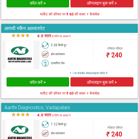
कॉल करें >
ऑनलाइन बुक करें >
मार्केट की कीमत पर
₹ 60
की बचत + कैशबैक
आरथी स्कैन अलवारपेट
★
★
★
★
★
4.0 स्टार
8 रेटिंग के आधार पे
5.58 किमी दूर
स्पेशल कीमत
₹
240
होम कलेक्शन
प्रमाणित लैब
₹ 7 का कैशबैक लैब्सएडवाइजर वॉलेट में
कॉल करें >
ऑनलाइन बुक करें >
मार्केट की कीमत पर
₹ 60
की बचत + कैशबैक
Aarthi Diagnostics, Vadapalani
★
★
★
★
★
4.0 स्टार
4 रेटिंग के आधार पे
7.22 किमी दूर
स्पेशल कीमत
₹
240
होम कलेक्शन