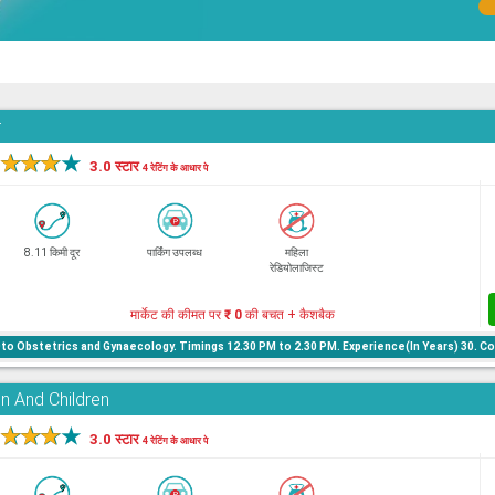
r
★
★
★
★
3.0 स्टार
4 रेटिंग के आधार पे
8.11 किमी दूर
पार्किंग उपलब्ध
महिला
रेडियोलाजिस्ट
मार्केट की कीमत पर
₹ 0
की बचत + कैशबैक
to Obstetrics and Gynaecology. Timings 12.30 PM to 2.30 PM. Experience(In Years) 30. C
n And Children
★
★
★
★
3.0 स्टार
4 रेटिंग के आधार पे