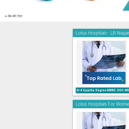
➜ लैब और टेस्ट
Lotus Hospitals - LB Naga
Dr A Sujatha. Degree MBBS. DGO. MD
Lotus Hospitals For Wome