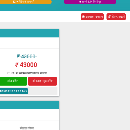
12 ★ रेटिंग के आधार पे
◉ आपसे 3.44 किमी दूर
◉ आपका स्थान
↺ टेस्ट बदले
₹
43000
₹
43000
₹ 1290 का कैशबैक लैब्सएडवाइजर वॉलेट में
कॉल करें >
ऑनलाइन बुक करें >
onsultation Fee 500
स्पेशल कीमत