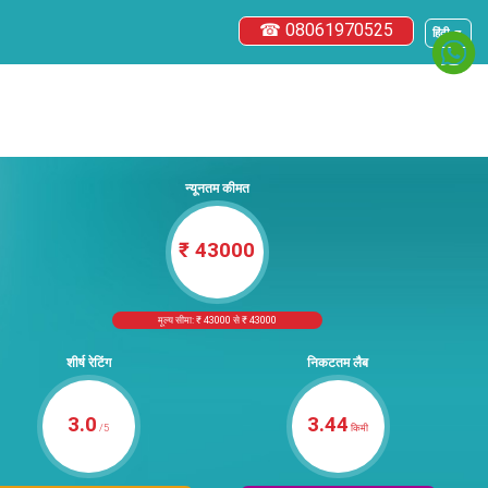
☎ 08061970525
हिंदी ▼
न्यूनतम कीमत
₹ 43000
मूल्य सीमा: ₹ 43000 से ₹ 43000
शीर्ष रेटिंग
निकटतम लैब
3.0
3.44
/5
किमी