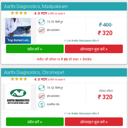
Aarthi Diagnostics, Madipakkam
★
★
★
★
★
4.0 स्टार
4 रेटिंग के आधार पे
15.93 किमी दूर
₹
400
होम कलेक्शन
₹
320
₹ 9 का कैशबैक लैब्सएडवाइजर वॉलेट में
कॉल करें >
ऑनलाइन बुक करें >
मार्केट की कीमत पर
₹ 80
की बचत + कैशबैक
Aarthi Diagnostics, Chromepet
★
★
★
★
★
4.0 स्टार
4 रेटिंग के आधार पे
19.63 किमी दूर
स्पेशल कीमत
₹
320
होम कलेक्शन
प्रमाणित लैब
₹ 9 का कैशबैक लैब्सएडवाइजर वॉलेट में
कॉल करें >
ऑनलाइन बुक करें >