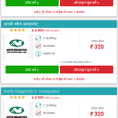
कॉल करें >
ऑनलाइन बुक करें >
मार्केट की कीमत पर
₹ 80
की बचत + कैशबैक
आरथी स्कैन अलवारपेट
★
★
★
★
★
4.0 स्टार
8 रेटिंग के आधार पे
5.58 किमी दूर
स्पेशल कीमत
₹
320
होम कलेक्शन
प्रमाणित लैब
₹ 9 का कैशबैक लैब्सएडवाइजर वॉलेट में
कॉल करें >
ऑनलाइन बुक करें >
मार्केट की कीमत पर
₹ 80
की बचत + कैशबैक
Aarthi Diagnostics, Vadapalani
★
★
★
★
★
4.0 स्टार
4 रेटिंग के आधार पे
7.22 किमी दूर
स्पेशल कीमत
₹
320
होम कलेक्शन