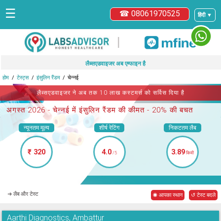
☰
☎ 08061970525
हिंदी ▼
|
लैब्सएडवाइजर अब एम्फाइन है
होम
टेस्ट्स
इंसुलिन रैंडम
चेन्नई
लैब्सएडवाइजर ने अब तक 10 लाख कस्टमर्स को सर्विस दिया है
अगस्त 2026 -
चेन्नई में इंसुलिन रैंडम
की कीमत - 20% की बचत
न्यूनतम मूल्य
शीर्ष रेटिंग
निकटतम लैब
₹ 320
4.0
3.89
/5
किमी
➜ लैब और टेस्ट
◉ आपका स्थान
↺ टेस्ट बदले
Aarthi Diagnostics, Ambattur