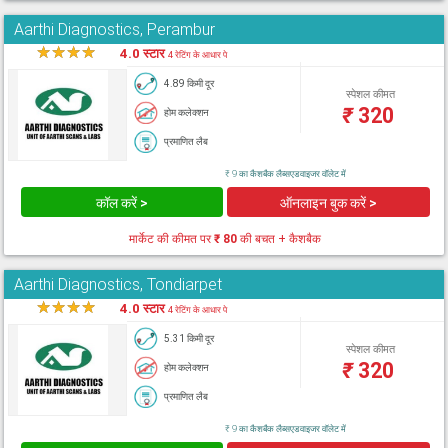
Aarthi Diagnostics, Perambur
★
★
★
★
★
4.0 स्टार
4 रेटिंग के आधार पे
4.89 किमी दूर
स्पेशल कीमत
₹
320
होम कलेक्शन
प्रमाणित लैब
₹ 9 का कैशबैक लैब्सएडवाइजर वॉलेट में
कॉल करें >
ऑनलाइन बुक करें >
मार्केट की कीमत पर
₹ 80
की बचत + कैशबैक
Aarthi Diagnostics, Tondiarpet
★
★
★
★
★
4.0 स्टार
4 रेटिंग के आधार पे
5.31 किमी दूर
स्पेशल कीमत
₹
320
होम कलेक्शन
प्रमाणित लैब
₹ 9 का कैशबैक लैब्सएडवाइजर वॉलेट में