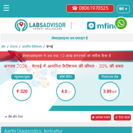
☰
☎ 08061970525
हिंदी ▼
|
लैब्सएडवाइजर अब एम्फाइन है
होम
टेस्ट्स
आयनित कैल्शियम
चेन्नई
लैब्सएडवाइजर ने अब तक 10 लाख कस्टमर्स को सर्विस दिया है
अगस्त 2026 -
चेन्नई में आयनित कैल्शियम
की कीमत - 20% की बचत
न्यूनतम मूल्य
शीर्ष रेटिंग
निकटतम लैब
₹ 320
4.0
3.89
/5
किमी
➜ लैब और टेस्ट
◉ आपका स्थान
↺ टेस्ट बदले
Aarthi Diagnostics, Ambattur