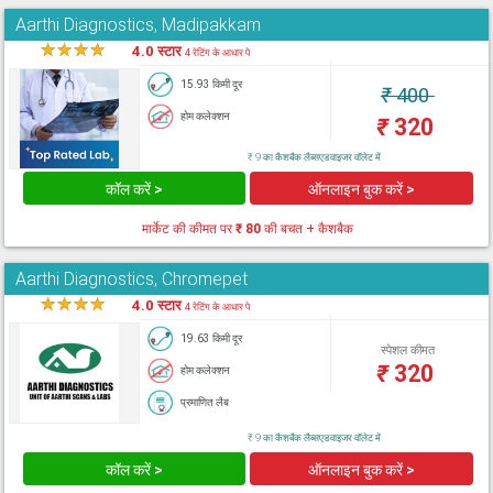
Aarthi Diagnostics, Madipakkam
★
★
★
★
★
4.0 स्टार
4 रेटिंग के आधार पे
15.93 किमी दूर
₹
400
होम कलेक्शन
₹
320
₹ 9 का कैशबैक लैब्सएडवाइजर वॉलेट में
कॉल करें >
ऑनलाइन बुक करें >
मार्केट की कीमत पर
₹ 80
की बचत + कैशबैक
Aarthi Diagnostics, Chromepet
★
★
★
★
★
4.0 स्टार
4 रेटिंग के आधार पे
19.63 किमी दूर
स्पेशल कीमत
₹
320
होम कलेक्शन
प्रमाणित लैब
₹ 9 का कैशबैक लैब्सएडवाइजर वॉलेट में
कॉल करें >
ऑनलाइन बुक करें >