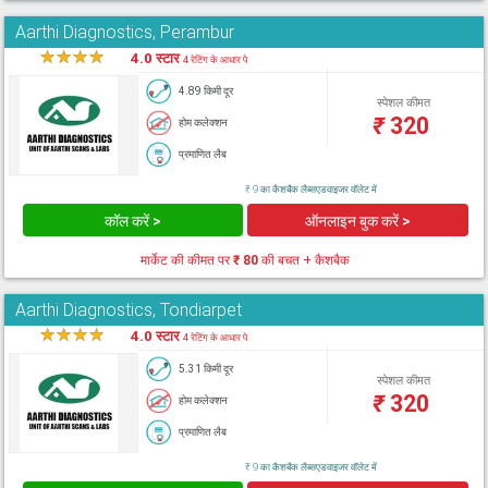
Aarthi Diagnostics, Perambur
★
★
★
★
★
4.0 स्टार
4 रेटिंग के आधार पे
4.89 किमी दूर
स्पेशल कीमत
₹
320
होम कलेक्शन
प्रमाणित लैब
₹ 9 का कैशबैक लैब्सएडवाइजर वॉलेट में
कॉल करें >
ऑनलाइन बुक करें >
मार्केट की कीमत पर
₹ 80
की बचत + कैशबैक
Aarthi Diagnostics, Tondiarpet
★
★
★
★
★
4.0 स्टार
4 रेटिंग के आधार पे
5.31 किमी दूर
स्पेशल कीमत
₹
320
होम कलेक्शन
प्रमाणित लैब
₹ 9 का कैशबैक लैब्सएडवाइजर वॉलेट में