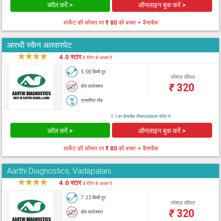
कॉल करें >
ऑनलाइन बुक करें >
मार्केट की कीमत पर
₹ 80
की बचत + कैशबैक
आरथी स्कैन अलवारपेट
★
★
★
★
★
4.0 स्टार
8 रेटिंग के आधार पे
5.58 किमी दूर
स्पेशल कीमत
₹
320
होम कलेक्शन
प्रमाणित लैब
₹ 9 का कैशबैक लैब्सएडवाइजर वॉलेट में
कॉल करें >
ऑनलाइन बुक करें >
मार्केट की कीमत पर
₹ 80
की बचत + कैशबैक
Aarthi Diagnostics, Vadapalani
★
★
★
★
★
4.0 स्टार
4 रेटिंग के आधार पे
7.22 किमी दूर
स्पेशल कीमत
₹
320
होम कलेक्शन