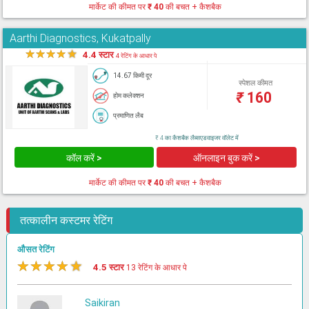
मार्केट की कीमत पर
₹ 40
की बचत + कैशबैक
Aarthi Diagnostics, Kukatpally
★
★
★
★
★
4.4 स्टार
4 रेटिंग के आधार पे
14.67 किमी दूर
स्पेशल कीमत
₹
160
होम कलेक्शन
प्रमाणित लैब
₹ 4 का कैशबैक लैब्सएडवाइजर वॉलेट में
कॉल करें >
ऑनलाइन बुक करें >
मार्केट की कीमत पर
₹ 40
की बचत + कैशबैक
तत्कालीन कस्टमर रेटिंग
औसत रेटिंग
★
★
★
★
★
4.5 स्टार
13 रेटिंग के आधार पे
Saikiran