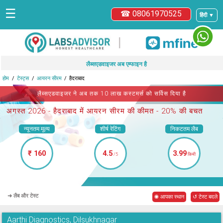
☰
☎ 08061970525
हिंदी ▼
|
लैब्सएडवाइजर अब एम्फाइन है
होम
टेस्ट्स
आयरन सीरम
हैदराबाद
लैब्सएडवाइजर ने अब तक 10 लाख कस्टमर्स को सर्विस दिया है
अगस्त 2026 -
हैदराबाद में आयरन सीरम
की कीमत - 20% की बचत
न्यूनतम मूल्य
शीर्ष रेटिंग
निकटतम लैब
₹ 160
4.5
3.99
/5
किमी
➜ लैब और टेस्ट
◉ आपका स्थान
↺ टेस्ट बदले
Aarthi Diagnostics, Dilsukhnagar