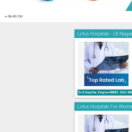
➜ लैब और टेस्ट
Lotus Hospitals - LB Naga
Dr A Sujatha. Degree MBBS. DGO. MD
Lotus Hospitals For Wome