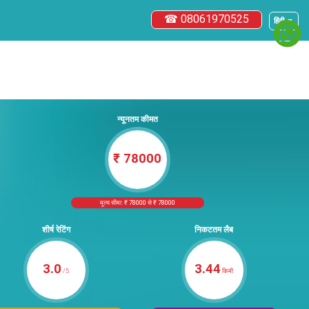
☎ 08061970525
हिंदी ▼
न्यूनतम कीमत
₹ 78000
मूल्य सीमा: ₹ 78000 से ₹ 78000
शीर्ष रेटिंग
निकटतम लैब
3.0
3.44
/5
किमी