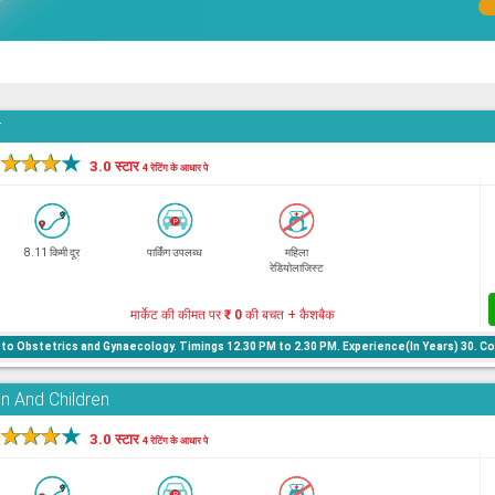
r
★
★
★
★
3.0 स्टार
4 रेटिंग के आधार पे
8.11 किमी दूर
पार्किंग उपलब्ध
महिला
रेडियोलाजिस्ट
मार्केट की कीमत पर
₹ 0
की बचत + कैशबैक
to Obstetrics and Gynaecology. Timings 12.30 PM to 2.30 PM. Experience(In Years) 30. C
n And Children
★
★
★
★
3.0 स्टार
4 रेटिंग के आधार पे