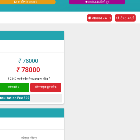
12 ★ रेटिंग के आधार पे
◉ आपसे 3.44 किमी दूर
◉ आपका स्थान
↺ टेस्ट बदले
₹
78000
₹
78000
₹ 2340 का कैशबैक लैब्सएडवाइजर वॉलेट में
कॉल करें >
ऑनलाइन बुक करें >
onsultation Fee 500
स्पेशल कीमत