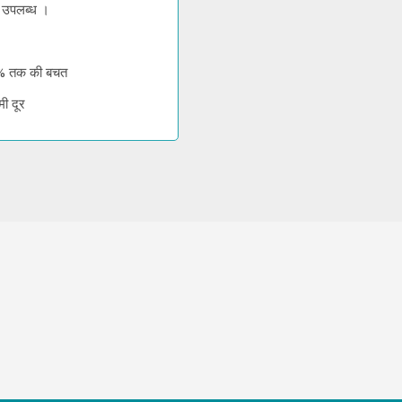
ं उपलब्ध ।
 0% तक की बचत
ी दूर