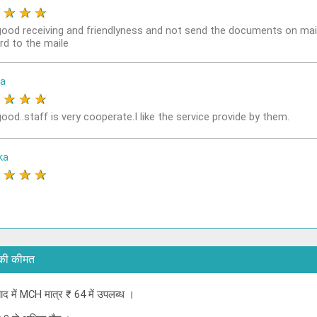
★
★
★
★
good receiving and friendlyness and not send the documents on mai
rd to the maile
a
★
★
★
★
ood..staff is very cooperate.I like the service provide by them.
ka
★
★
★
★
CH की कीमत
ाबाद में MCH मात्र ₹ 64 में उपलब्ध ।