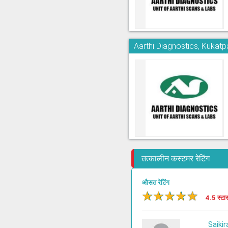
Aarthi Diagnostics, Kukatpa
तत्कालीन कस्टमर रेटिंग
औसत रेटिंग
★
★
★
★
★
4.5 स्टा
Saikir