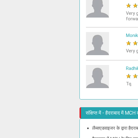
★
Very 
forwa
Monik
★
Very g
Radhi
★
Tq.
संक्षिप्त में - हैदराबाद में M
लैब्सएडवाइजर के द्वारा हैदर