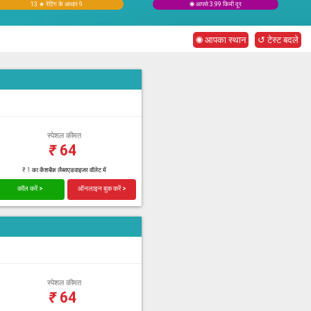
13 ★ रेटिंग के आधार पे
◉ आपसे 3.99 किमी दूर
◉ आपका स्थान
↺ टेस्ट बदले
स्पेशल कीमत
₹
64
₹ 1 का कैशबैक लैब्सएडवाइजर वॉलेट में
कॉल करें >
ऑनलाइन बुक करें >
स्पेशल कीमत
₹
64