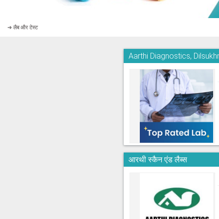
➜ लैब और टेस्ट
Aarthi Diagnostics, Dilsuk
आरथी स्कैन एंड लैब्स