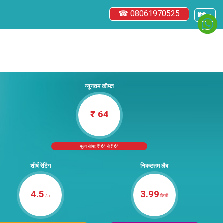
☎ 08061970525
हिंदी ▼
न्यूनतम कीमत
₹ 64
मूल्य सीमा: ₹ 64 से ₹ 64
शीर्ष रेटिंग
निकटतम लैब
4.5
3.99
/5
किमी