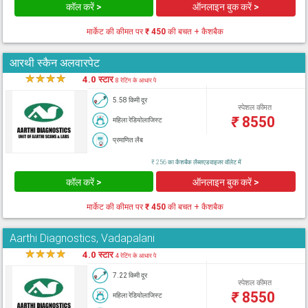
कॉल करें >
ऑनलाइन बुक करें >
मार्केट की कीमत पर
₹ 450
की बचत + कैशबैक
आरथी स्कैन अलवारपेट
★
★
★
★
★
4.0 स्टार
8 रेटिंग के आधार पे
5.58 किमी दूर
स्पेशल कीमत
₹
8550
महिला रेडियोलाजिस्ट
प्रमाणित लैब
₹ 256 का कैशबैक लैब्सएडवाइजर वॉलेट में
कॉल करें >
ऑनलाइन बुक करें >
मार्केट की कीमत पर
₹ 450
की बचत + कैशबैक
Aarthi Diagnostics, Vadapalani
★
★
★
★
★
4.0 स्टार
4 रेटिंग के आधार पे
7.22 किमी दूर
स्पेशल कीमत
₹
8550
महिला रेडियोलाजिस्ट