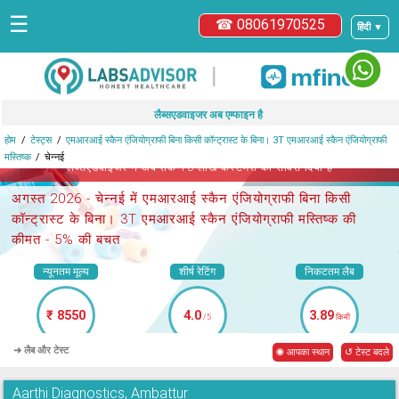
☰
☎ 08061970525
हिंदी ▼
|
लैब्सएडवाइजर अब एम्फाइन है
होम
टेस्ट्स
एमआरआई स्कैन एंजियोग्राफी बिना किसी कॉन्ट्रास्ट के बिना। 3T एमआरआई स्कैन एंजियोग्राफी
मस्तिष्क
चेन्नई
लैब्सएडवाइजर ने अब तक 10 लाख कस्टमर्स को सर्विस दिया है
अगस्त 2026 -
चेन्नई में एमआरआई स्कैन एंजियोग्राफी बिना किसी
कॉन्ट्रास्ट के बिना। 3T एमआरआई स्कैन एंजियोग्राफी मस्तिष्क
की
कीमत - 5% की बचत
न्यूनतम मूल्य
शीर्ष रेटिंग
निकटतम लैब
₹ 8550
4.0
3.89
/5
किमी
➜ लैब और टेस्ट
◉ आपका स्थान
↺ टेस्ट बदले
Aarthi Diagnostics, Ambattur