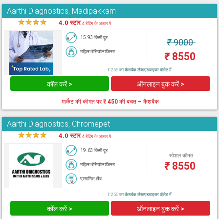
Aarthi Diagnostics, Madipakkam
★
★
★
★
★
4.0 स्टार
4 रेटिंग के आधार पे
15.93 किमी दूर
₹
9000
महिला रेडियोलाजिस्ट
₹
8550
₹ 256 का कैशबैक लैब्सएडवाइजर वॉलेट में
कॉल करें >
ऑनलाइन बुक करें >
मार्केट की कीमत पर
₹ 450
की बचत + कैशबैक
Aarthi Diagnostics, Chromepet
★
★
★
★
★
4.0 स्टार
4 रेटिंग के आधार पे
19.63 किमी दूर
स्पेशल कीमत
₹
8550
महिला रेडियोलाजिस्ट
प्रमाणित लैब
₹ 256 का कैशबैक लैब्सएडवाइजर वॉलेट में
कॉल करें >
ऑनलाइन बुक करें >