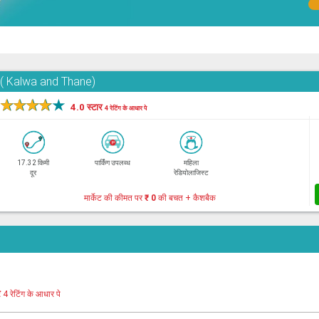
e( Kalwa and Thane)
★
★
★
★
★
4.0 स्टार
4 रेटिंग के आधार पे
17.32 किमी
पार्किंग उपलब्ध
महिला
दूर
रेडियोलाजिस्ट
मार्केट की कीमत पर
₹ 0
की बचत + कैशबैक
र
4 रेटिंग के आधार पे