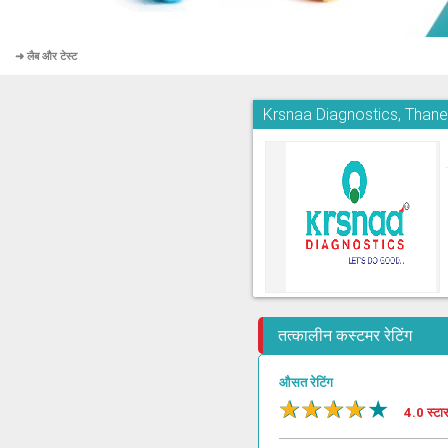
➜ लैब और टेस्ट
Krsnaa Diagnostics, Than
तत्कालीन कस्टमर रेटिंग
औसत रेटिंग
★
★
★
★
★
4.0 स्टा