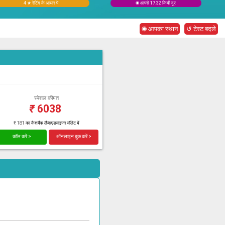
4 ★ रेटिंग के आधार पे
◉ आपसे 17.32 किमी दूर
◉ आपका स्थान
↺ टेस्ट बदले
स्पेशल कीमत
₹
6038
₹ 181 का कैशबैक लैब्सएडवाइजर वॉलेट में
कॉल करें >
ऑनलाइन बुक करें >