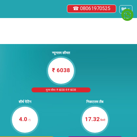
☎ 08061970525
हिंदी ▼
न्यूनतम कीमत
₹ 6038
मूल्य सीमा: ₹ 6038 से ₹ 6038
शीर्ष रेटिंग
निकटतम लैब
4.0
17.32
/5
किमी