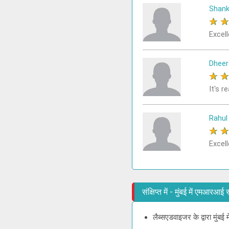
Shank
★
Excell
Dheer
★
It's r
Rahul
★
Excell
संक्षिप्त में - मुंबई में एमआर
लैब्सएडवाइजर के द्वारा मुंब