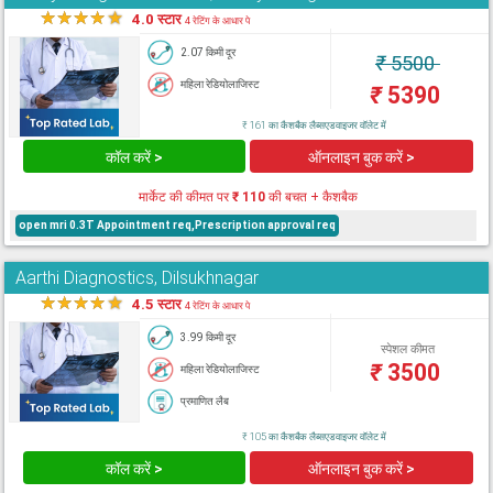
★
★
★
★
★
4.0 स्टार
4 रेटिंग के आधार पे
2.07 किमी दूर
₹
5500
महिला रेडियोलाजिस्ट
₹
5390
₹ 161 का कैशबैक लैब्सएडवाइजर वॉलेट में
कॉल करें >
ऑनलाइन बुक करें >
मार्केट की कीमत पर
₹ 110
की बचत + कैशबैक
open mri 0.3T Appointment req,Prescription approval req
Aarthi Diagnostics, Dilsukhnagar
★
★
★
★
★
4.5 स्टार
4 रेटिंग के आधार पे
3.99 किमी दूर
स्पेशल कीमत
₹
3500
महिला रेडियोलाजिस्ट
प्रमाणित लैब
₹ 105 का कैशबैक लैब्सएडवाइजर वॉलेट में
कॉल करें >
ऑनलाइन बुक करें >