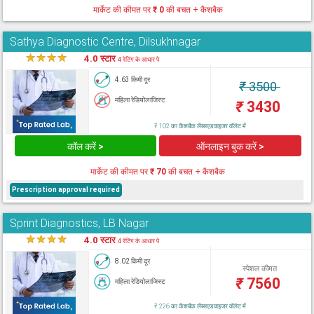
मार्केट की कीमत पर
₹ 0
की बचत + कैशबैक
Sathya Diagnostic Centre, Dilsukhnagar
★
★
★
★
★
4.0 स्टार
4 रेटिंग के आधार पे
4.63 किमी दूर
₹
3500
महिला रेडियोलाजिस्ट
₹
3430
₹ 102 का कैशबैक लैब्सएडवाइजर वॉलेट में
कॉल करें >
ऑनलाइन बुक करें >
मार्केट की कीमत पर
₹ 70
की बचत + कैशबैक
Prescription approval required
Sprint Diagnostics, LB Nagar
★
★
★
★
★
4.0 स्टार
4 रेटिंग के आधार पे
8.02 किमी दूर
स्पेशल कीमत
₹
7560
महिला रेडियोलाजिस्ट
₹ 226 का कैशबैक लैब्सएडवाइजर वॉलेट में