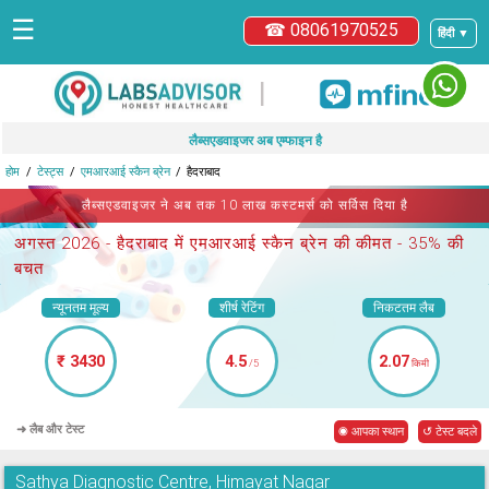
☰
☎ 08061970525
हिंदी ▼
|
लैब्सएडवाइजर अब एम्फाइन है
होम
टेस्ट्स
एमआरआई स्कैन ब्रेन
हैदराबाद
लैब्सएडवाइजर ने अब तक 10 लाख कस्टमर्स को सर्विस दिया है
अगस्त 2026 -
हैदराबाद में एमआरआई स्कैन ब्रेन
की कीमत - 35% की
बचत
न्यूनतम मूल्य
शीर्ष रेटिंग
निकटतम लैब
₹ 3430
4.5
2.07
/5
किमी
➜ लैब और टेस्ट
◉ आपका स्थान
↺ टेस्ट बदले
Sathya Diagnostic Centre, Himayat Nagar