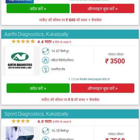
कॉल करें >
ऑनलाइन बुक करें >
मार्केट की कीमत पर
₹ 840
की बचत + कैशबैक
Aarthi Diagnostics, Kukatpally
★
★
★
★
★
4.4 स्टार
4 रेटिंग के आधार पे
14.67 किमी दूर
स्पेशल कीमत
₹
3500
महिला रेडियोलाजिस्ट
प्रमाणित लैब
₹ 105 का कैशबैक लैब्सएडवाइजर वॉलेट में
कॉल करें >
ऑनलाइन बुक करें >
मार्केट की कीमत पर
₹ 0
की बचत + कैशबैक
Sprint Diagnostics, Kukatpally
★
★
★
★
★
4.0 स्टार
4 रेटिंग के आधार पे
16.18 किमी दूर
स्पेशल कीमत
महिला रेडियोलाजिस्ट