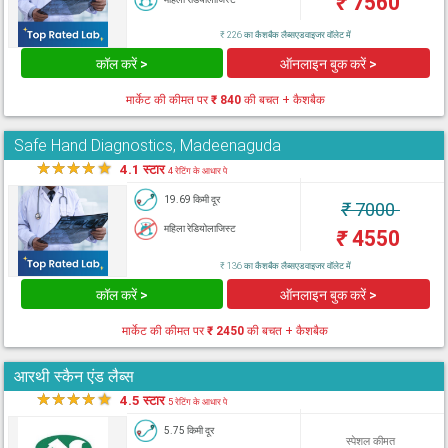
₹
7560
₹ 226 का कैशबैक लैब्सएडवाइजर वॉलेट में
कॉल करें >
ऑनलाइन बुक करें >
मार्केट की कीमत पर
₹ 840
की बचत + कैशबैक
Safe Hand Diagnostics, Madeenaguda
★
★
★
★
★
4.1 स्टार
4 रेटिंग के आधार पे
19.69 किमी दूर
₹
7000
महिला रेडियोलाजिस्ट
₹
4550
₹ 136 का कैशबैक लैब्सएडवाइजर वॉलेट में
कॉल करें >
ऑनलाइन बुक करें >
मार्केट की कीमत पर
₹ 2450
की बचत + कैशबैक
आरथी स्कैन एंड लैब्स
★
★
★
★
★
4.5 स्टार
5 रेटिंग के आधार पे
5.75 किमी दूर
स्पेशल कीमत