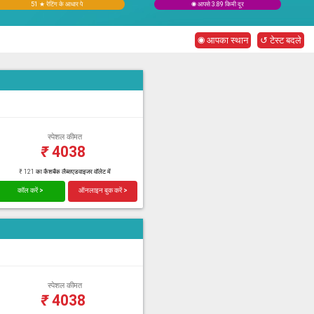
51 ★ रेटिंग के आधार पे
◉ आपसे 3.89 किमी दूर
◉ आपका स्थान
↺ टेस्ट बदले
स्पेशल कीमत
₹
4038
₹ 121 का कैशबैक लैब्सएडवाइजर वॉलेट में
कॉल करें >
ऑनलाइन बुक करें >
स्पेशल कीमत
₹
4038