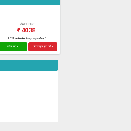
स्पेशल कीमत
₹
4038
₹ 121 का कैशबैक लैब्सएडवाइजर वॉलेट में
कॉल करें >
ऑनलाइन बुक करें >