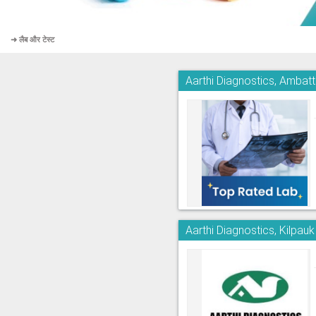
➜ लैब और टेस्ट
Aarthi Diagnostics, Ambatt
Aarthi Diagnostics, Kilpauk