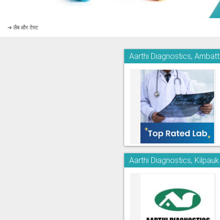
➜ लैब और टेस्ट
Aarthi Diagnostics, Ambatt
Aarthi Diagnostics, Kilpauk