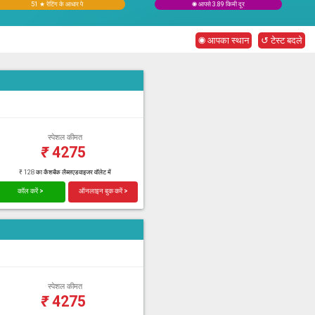
51 ★ रेटिंग के आधार पे
◉ आपसे 3.89 किमी दूर
◉ आपका स्थान
↺ टेस्ट बदले
स्पेशल कीमत
₹
4275
₹ 128 का कैशबैक लैब्सएडवाइजर वॉलेट में
कॉल करें >
ऑनलाइन बुक करें >
स्पेशल कीमत
₹
4275