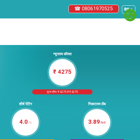
☎ 08061970525
हिंदी ▼
न्यूनतम कीमत
₹ 4275
मूल्य सीमा: ₹ 4275 से ₹ 4275
शीर्ष रेटिंग
निकटतम लैब
4.0
3.89
/5
किमी