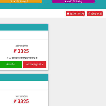
51 ★ रेटिंग के आधार पे
◉ आपसे 3.89 किमी दूर
◉ आपका स्थान
↺ टेस्ट बदले
स्पेशल कीमत
₹
3325
₹ 99 का कैशबैक लैब्सएडवाइजर वॉलेट में
कॉल करें >
ऑनलाइन बुक करें >
स्पेशल कीमत
₹
3325