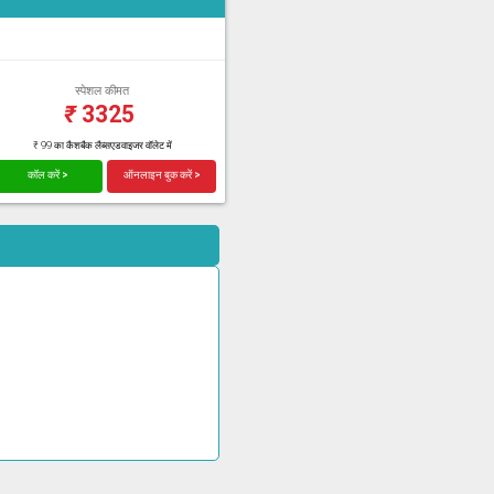
स्पेशल कीमत
₹
3325
₹ 99 का कैशबैक लैब्सएडवाइजर वॉलेट में
कॉल करें >
ऑनलाइन बुक करें >