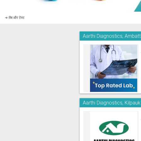
➜ लैब और टेस्ट
Aarthi Diagnostics, Ambatt
Aarthi Diagnostics, Kilpauk