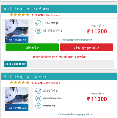
Aarthi Diagnostics, Borivali
★
★
★
★
★
4.3 स्टार
4 रेटिंग के आधार पे
13.52 किमी दूर
स्पेशल कीमत
₹
11300
महिला रेडियोलाजिस्ट
₹ 339 का कैशबैक लैब्सएडवाइजर वॉलेट में
कॉल करें >
ऑनलाइन बुक करें >
मार्केट की कीमत पर
₹ 700
की बचत + कैशबैक
Rs 200 cashback
Aarthi Diagnostics, Parel
★
★
★
★
★
4.5 स्टार
4 रेटिंग के आधार पे
27.92 किमी दूर
स्पेशल कीमत
₹
11300
महिला रेडियोलाजिस्ट
प्रमाणित लैब
₹ 339 का कैशबैक लैब्सएडवाइजर वॉलेट में