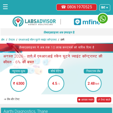
☰
☎ 08061970525
हिंदी ▼
|
लैब्सएडवाइजर अब एम्फाइन है
होम
टेस्ट्स
एमआरआई स्कैन घुटने ज्वाइंट कॉन्ट्रास्ट
ठाणे
लैब्सएडवाइजर ने अब तक 10 लाख कस्टमर्स को सर्विस दिया है
अगस्त 2026 -
ठाणे में एमआरआई स्कैन घुटने ज्वाइंट कॉन्ट्रास्ट
की
कीमत - 6% की बचत
न्यूनतम मूल्य
शीर्ष रेटिंग
निकटतम लैब
₹ 6300
4.5
2.48
/5
किमी
➜ लैब और टेस्ट
◉ आपका स्थान
↺ टेस्ट बदले
Aarthi Diagnostics, Thane