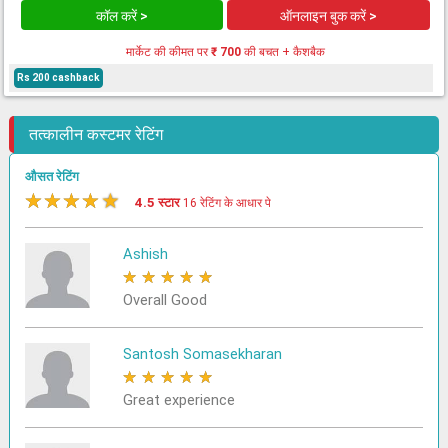
कॉल करें >
ऑनलाइन बुक करें >
मार्केट की कीमत पर
₹ 700
की बचत + कैशबैक
Rs 200 cashback
तत्कालीन कस्टमर रेटिंग
औसत रेटिंग
★
★
★
★
★
4.5 स्टार
16 रेटिंग के आधार पे
Ashish
★
★
★
★
★
Overall Good
Santosh Somasekharan
★
★
★
★
★
Great experience