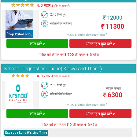
★
★
★
★
★
4.0 स्टार
4 रेटिंग के आधार पे
2.48 किमी दूर
₹
12000
महिला रेडियोलाजिस्ट
₹
11300
₹ 339 का कैशबैक लैब्सएडवाइजर वॉलेट में
कॉल करें >
ऑनलाइन बुक करें >
मार्केट की कीमत पर
₹ 700
की बचत + कैशबैक
Krsnaa Diagnostics, Thane( Kalwa and Thane)
★
★
★
★
★
4.0 स्टार
4 रेटिंग के आधार पे
2.98 किमी दूर
स्पेशल कीमत
₹
6300
महिला रेडियोलाजिस्ट
₹ 189 का कैशबैक लैब्सएडवाइजर वॉलेट में
कॉल करें >
ऑनलाइन बुक करें >
मार्केट की कीमत पर
₹ 0
की बचत + कैशबैक
Expect a Long Waiting Time