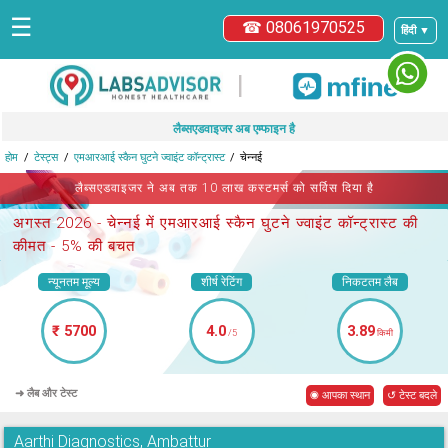
☰
☎ 08061970525
हिंदी ▼
|
लैब्सएडवाइजर अब एम्फाइन है
होम
टेस्ट्स
एमआरआई स्कैन घुटने ज्वाइंट कॉन्ट्रास्ट
चेन्नई
लैब्सएडवाइजर ने अब तक 10 लाख कस्टमर्स को सर्विस दिया है
अगस्त 2026 -
चेन्नई में एमआरआई स्कैन घुटने ज्वाइंट कॉन्ट्रास्ट
की
कीमत - 5% की बचत
न्यूनतम मूल्य
शीर्ष रेटिंग
निकटतम लैब
₹ 5700
4.0
3.89
/5
किमी
➜ लैब और टेस्ट
◉ आपका स्थान
↺ टेस्ट बदले
Aarthi Diagnostics, Ambattur