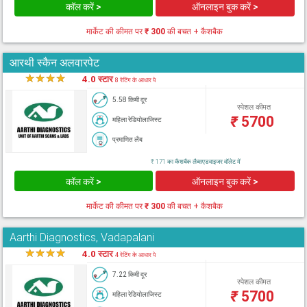
कॉल करें >
ऑनलाइन बुक करें >
मार्केट की कीमत पर
₹ 300
की बचत + कैशबैक
आरथी स्कैन अलवारपेट
★
★
★
★
★
4.0 स्टार
8 रेटिंग के आधार पे
5.58 किमी दूर
स्पेशल कीमत
₹
5700
महिला रेडियोलाजिस्ट
प्रमाणित लैब
₹ 171 का कैशबैक लैब्सएडवाइजर वॉलेट में
कॉल करें >
ऑनलाइन बुक करें >
मार्केट की कीमत पर
₹ 300
की बचत + कैशबैक
Aarthi Diagnostics, Vadapalani
★
★
★
★
★
4.0 स्टार
4 रेटिंग के आधार पे
7.22 किमी दूर
स्पेशल कीमत
₹
5700
महिला रेडियोलाजिस्ट