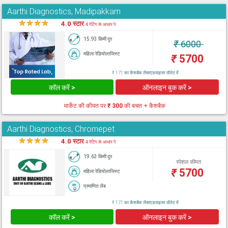
Aarthi Diagnostics, Madipakkam
★
★
★
★
★
4.0 स्टार
4 रेटिंग के आधार पे
15.93 किमी दूर
₹
6000
महिला रेडियोलाजिस्ट
₹
5700
₹ 171 का कैशबैक लैब्सएडवाइजर वॉलेट में
कॉल करें >
ऑनलाइन बुक करें >
मार्केट की कीमत पर
₹ 300
की बचत + कैशबैक
Aarthi Diagnostics, Chromepet
★
★
★
★
★
4.0 स्टार
4 रेटिंग के आधार पे
19.63 किमी दूर
स्पेशल कीमत
₹
5700
महिला रेडियोलाजिस्ट
प्रमाणित लैब
₹ 171 का कैशबैक लैब्सएडवाइजर वॉलेट में
कॉल करें >
ऑनलाइन बुक करें >