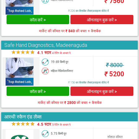
₹
7560
₹ 226 का कैशबैक लैब्सएडवाइजर वॉलेट में
कॉल करें >
ऑनलाइन बुक करें >
मार्केट की कीमत पर
₹ 840
की बचत + कैशबैक
Safe Hand Diagnostics, Madeenaguda
★
★
★
★
★
4.1 स्टार
4 रेटिंग के आधार पे
19.69 किमी दूर
₹
8000
महिला रेडियोलाजिस्ट
₹
5200
₹ 156 का कैशबैक लैब्सएडवाइजर वॉलेट में
कॉल करें >
ऑनलाइन बुक करें >
मार्केट की कीमत पर
₹ 2800
की बचत + कैशबैक
आरथी स्कैन एंड लैब्स
★
★
★
★
★
4.5 स्टार
5 रेटिंग के आधार पे
5.75 किमी दूर
स्पेशल कीमत