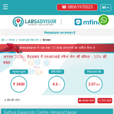
☰
☎ 08061970525
हिंदी ▼
|
लैब्सएडवाइजर अब एम्फाइन है
होम
टेस्ट्स
एमआरआई स्कैन लेग
हैदराबाद
लैब्सएडवाइजर ने अब तक 10 लाख कस्टमर्स को सर्विस दिया है
अगस्त 2026 -
हैदराबाद में एमआरआई स्कैन लेग
की कीमत - 35% की
बचत
न्यूनतम मूल्य
शीर्ष रेटिंग
निकटतम लैब
₹ 3430
4.5
2.07
/5
किमी
➜ लैब और टेस्ट
◉ आपका स्थान
↺ टेस्ट बदले
Sathya Diagnostic Centre, Himayat Nagar