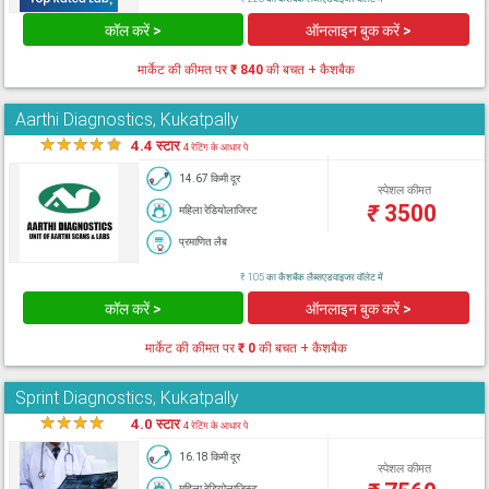
कॉल करें >
ऑनलाइन बुक करें >
मार्केट की कीमत पर
₹ 840
की बचत + कैशबैक
Aarthi Diagnostics, Kukatpally
★
★
★
★
★
4.4 स्टार
4 रेटिंग के आधार पे
14.67 किमी दूर
स्पेशल कीमत
₹
3500
महिला रेडियोलाजिस्ट
प्रमाणित लैब
₹ 105 का कैशबैक लैब्सएडवाइजर वॉलेट में
कॉल करें >
ऑनलाइन बुक करें >
मार्केट की कीमत पर
₹ 0
की बचत + कैशबैक
Sprint Diagnostics, Kukatpally
★
★
★
★
★
4.0 स्टार
4 रेटिंग के आधार पे
16.18 किमी दूर
स्पेशल कीमत
महिला रेडियोलाजिस्ट