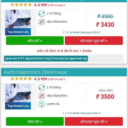
★
★
★
★
★
4.0 स्टार
4 रेटिंग के आधार पे
2.07 किमी दूर
₹
3500
महिला रेडियोलाजिस्ट
₹
3430
₹ 102 का कैशबैक लैब्सएडवाइजर वॉलेट में
कॉल करें >
ऑनलाइन बुक करें >
मार्केट की कीमत पर
₹ 70
की बचत + कैशबैक
open mri 0.3T Appointment req,Prescription approval req
Aarthi Diagnostics, Dilsukhnagar
★
★
★
★
★
4.5 स्टार
4 रेटिंग के आधार पे
3.99 किमी दूर
स्पेशल कीमत
₹
3500
महिला रेडियोलाजिस्ट
प्रमाणित लैब
₹ 105 का कैशबैक लैब्सएडवाइजर वॉलेट में
कॉल करें >
ऑनलाइन बुक करें >