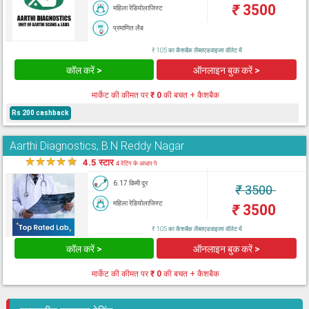
₹
3500
महिला रेडियोलाजिस्ट
प्रमाणित लैब
₹ 105 का कैशबैक लैब्सएडवाइजर वॉलेट में
कॉल करें >
ऑनलाइन बुक करें >
मार्केट की कीमत पर
₹ 0
की बचत + कैशबैक
Rs 200 cashback
Aarthi Diagnostics, B.N Reddy Nagar
★
★
★
★
★
4.5 स्टार
4 रेटिंग के आधार पे
6.17 किमी दूर
₹
3500
महिला रेडियोलाजिस्ट
₹
3500
₹ 105 का कैशबैक लैब्सएडवाइजर वॉलेट में
कॉल करें >
ऑनलाइन बुक करें >
मार्केट की कीमत पर
₹ 0
की बचत + कैशबैक