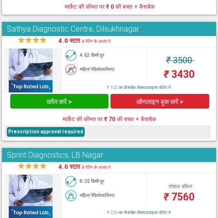
मार्केट की कीमत पर
₹ 0
की बचत + कैशबैक
Sathya Diagnostic Centre, Dilsukhnagar
★
★
★
★
★
4.0 स्टार
4 रेटिंग के आधार पे
4.63 किमी दूर
₹
3500
महिला रेडियोलाजिस्ट
₹
3430
₹ 102 का कैशबैक लैब्सएडवाइजर वॉलेट में
कॉल करें >
ऑनलाइन बुक करें >
मार्केट की कीमत पर
₹ 70
की बचत + कैशबैक
Prescription approval required
Sprint Diagnostics, LB Nagar
★
★
★
★
★
4.0 स्टार
4 रेटिंग के आधार पे
8.02 किमी दूर
स्पेशल कीमत
₹
7560
महिला रेडियोलाजिस्ट
₹ 226 का कैशबैक लैब्सएडवाइजर वॉलेट में