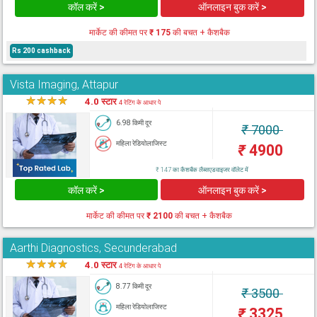
कॉल करें >
ऑनलाइन बुक करें >
मार्केट की कीमत पर
₹ 175
की बचत + कैशबैक
Rs 200 cashback
Vista Imaging, Attapur
★
★
★
★
★
4.0 स्टार
4 रेटिंग के आधार पे
6.98 किमी दूर
₹
7000
महिला रेडियोलाजिस्ट
₹
4900
₹ 147 का कैशबैक लैब्सएडवाइजर वॉलेट में
कॉल करें >
ऑनलाइन बुक करें >
मार्केट की कीमत पर
₹ 2100
की बचत + कैशबैक
Aarthi Diagnostics, Secunderabad
★
★
★
★
★
4.0 स्टार
4 रेटिंग के आधार पे
8.77 किमी दूर
₹
3500
महिला रेडियोलाजिस्ट
₹
3325