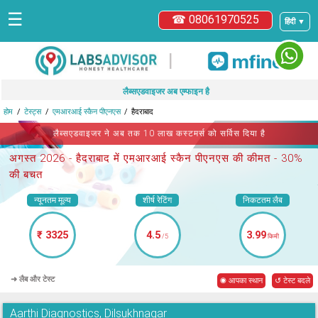
☰
☎ 08061970525
हिंदी ▼
|
लैब्सएडवाइजर अब एम्फाइन है
होम
टेस्ट्स
एमआरआई स्कैन पीएनएस
हैदराबाद
लैब्सएडवाइजर ने अब तक 10 लाख कस्टमर्स को सर्विस दिया है
अगस्त 2026 -
हैदराबाद में एमआरआई स्कैन पीएनएस
की कीमत - 30%
की बचत
न्यूनतम मूल्य
शीर्ष रेटिंग
निकटतम लैब
₹ 3325
4.5
3.99
/5
किमी
➜ लैब और टेस्ट
◉ आपका स्थान
↺ टेस्ट बदले
Aarthi Diagnostics, Dilsukhnagar