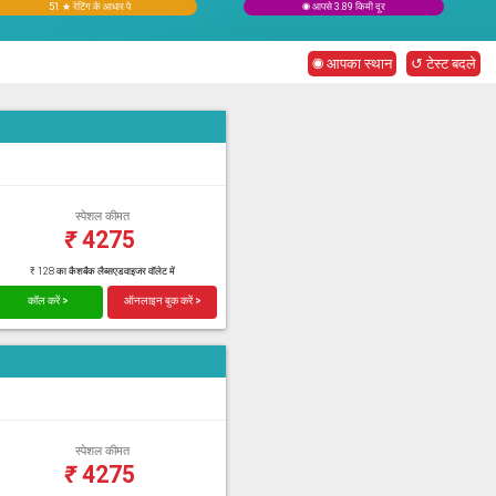
51 ★ रेटिंग के आधार पे
◉ आपसे 3.89 किमी दूर
◉ आपका स्थान
↺ टेस्ट बदले
स्पेशल कीमत
₹
4275
₹ 128 का कैशबैक लैब्सएडवाइजर वॉलेट में
कॉल करें >
ऑनलाइन बुक करें >
स्पेशल कीमत
₹
4275