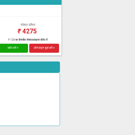
स्पेशल कीमत
₹
4275
₹ 128 का कैशबैक लैब्सएडवाइजर वॉलेट में
कॉल करें >
ऑनलाइन बुक करें >