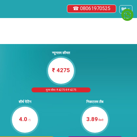
☎ 08061970525
हिंदी ▼
न्यूनतम कीमत
₹ 4275
मूल्य सीमा: ₹ 4275 से ₹ 4275
शीर्ष रेटिंग
निकटतम लैब
4.0
3.89
/5
किमी