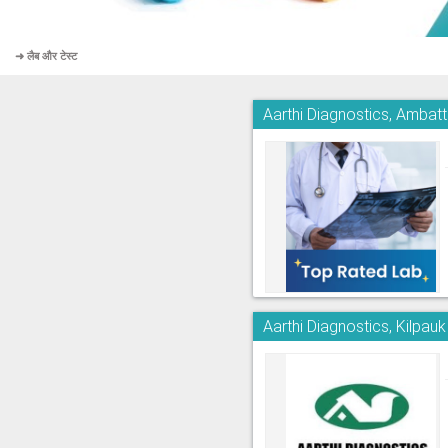
➜ लैब और टेस्ट
Aarthi Diagnostics, Ambatt
Aarthi Diagnostics, Kilpauk