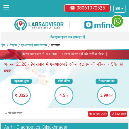
☰
☎ 08061970525
हिंदी ▼
|
लैब्सएडवाइजर अब एम्फाइन है
होम
टेस्ट्स
एमआरआई स्कैन स्टर्नम
हैदराबाद
लैब्सएडवाइजर ने अब तक 10 लाख कस्टमर्स को सर्विस दिया है
अगस्त 2026 -
हैदराबाद में एमआरआई स्कैन स्टर्नम
की कीमत - 5% की
बचत
न्यूनतम मूल्य
शीर्ष रेटिंग
निकटतम लैब
₹ 3325
4.5
3.99
/5
किमी
➜ लैब और टेस्ट
◉ आपका स्थान
↺ टेस्ट बदले
Aarthi Diagnostics, Dilsukhnagar