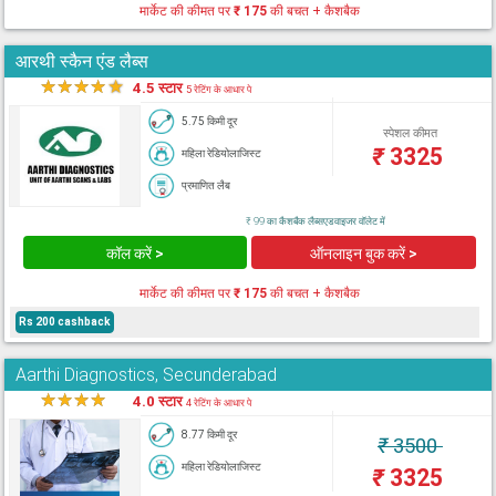
मार्केट की कीमत पर
₹ 175
की बचत + कैशबैक
आरथी स्कैन एंड लैब्स
★
★
★
★
★
4.5 स्टार
5 रेटिंग के आधार पे
5.75 किमी दूर
स्पेशल कीमत
₹
3325
महिला रेडियोलाजिस्ट
प्रमाणित लैब
₹ 99 का कैशबैक लैब्सएडवाइजर वॉलेट में
कॉल करें >
ऑनलाइन बुक करें >
मार्केट की कीमत पर
₹ 175
की बचत + कैशबैक
Rs 200 cashback
Aarthi Diagnostics, Secunderabad
★
★
★
★
★
4.0 स्टार
4 रेटिंग के आधार पे
8.77 किमी दूर
₹
3500
महिला रेडियोलाजिस्ट
₹
3325