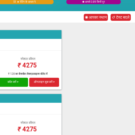
51 ★ रेटिंग के आधार पे
◉ आपसे 3.89 किमी दूर
◉ आपका स्थान
↺ टेस्ट बदले
स्पेशल कीमत
₹
4275
₹ 128 का कैशबैक लैब्सएडवाइजर वॉलेट में
कॉल करें >
ऑनलाइन बुक करें >
स्पेशल कीमत
₹
4275