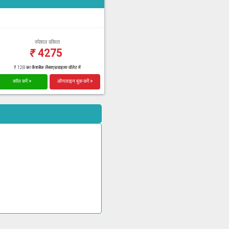
स्पेशल कीमत
₹
4275
₹ 128 का कैशबैक लैब्सएडवाइजर वॉलेट में
कॉल करें >
ऑनलाइन बुक करें >