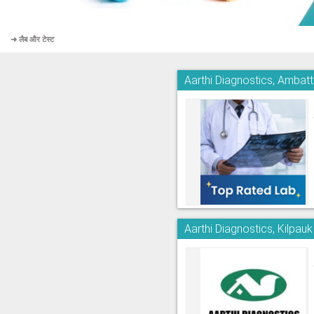
➜ लैब और टेस्ट
Aarthi Diagnostics, Ambatt
Aarthi Diagnostics, Kilpauk