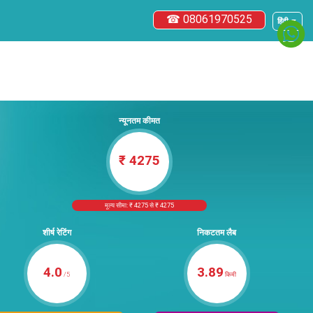
☎ 08061970525
हिंदी ▼
न्यूनतम कीमत
₹ 4275
मूल्य सीमा: ₹ 4275 से ₹ 4275
शीर्ष रेटिंग
निकटतम लैब
4.0
3.89
/5
किमी