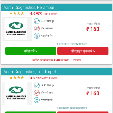
Aarthi Diagnostics, Perambur
★
★
★
★
★
4.0 स्टार
4 रेटिंग के आधार पे
4.89 किमी दूर
स्पेशल कीमत
₹
160
होम कलेक्शन
प्रमाणित लैब
₹ 4 का कैशबैक लैब्सएडवाइजर वॉलेट में
कॉल करें >
ऑनलाइन बुक करें >
मार्केट की कीमत पर
₹ 40
की बचत + कैशबैक
Aarthi Diagnostics, Tondiarpet
★
★
★
★
★
4.0 स्टार
4 रेटिंग के आधार पे
5.31 किमी दूर
स्पेशल कीमत
₹
160
होम कलेक्शन
प्रमाणित लैब
₹ 4 का कैशबैक लैब्सएडवाइजर वॉलेट में