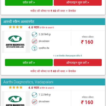
कॉल करें >
ऑनलाइन बुक करें >
मार्केट की कीमत पर
₹ 40
की बचत + कैशबैक
आरथी स्कैन अलवारपेट
★
★
★
★
★
4.0 स्टार
8 रेटिंग के आधार पे
5.58 किमी दूर
स्पेशल कीमत
₹
160
होम कलेक्शन
प्रमाणित लैब
₹ 4 का कैशबैक लैब्सएडवाइजर वॉलेट में
कॉल करें >
ऑनलाइन बुक करें >
मार्केट की कीमत पर
₹ 40
की बचत + कैशबैक
Aarthi Diagnostics, Vadapalani
★
★
★
★
★
4.0 स्टार
4 रेटिंग के आधार पे
7.22 किमी दूर
स्पेशल कीमत
₹
160
होम कलेक्शन