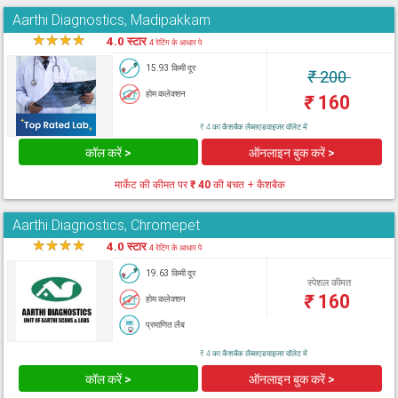
Aarthi Diagnostics, Madipakkam
★
★
★
★
★
4.0 स्टार
4 रेटिंग के आधार पे
15.93 किमी दूर
₹
200
होम कलेक्शन
₹
160
₹ 4 का कैशबैक लैब्सएडवाइजर वॉलेट में
कॉल करें >
ऑनलाइन बुक करें >
मार्केट की कीमत पर
₹ 40
की बचत + कैशबैक
Aarthi Diagnostics, Chromepet
★
★
★
★
★
4.0 स्टार
4 रेटिंग के आधार पे
19.63 किमी दूर
स्पेशल कीमत
₹
160
होम कलेक्शन
प्रमाणित लैब
₹ 4 का कैशबैक लैब्सएडवाइजर वॉलेट में
कॉल करें >
ऑनलाइन बुक करें >